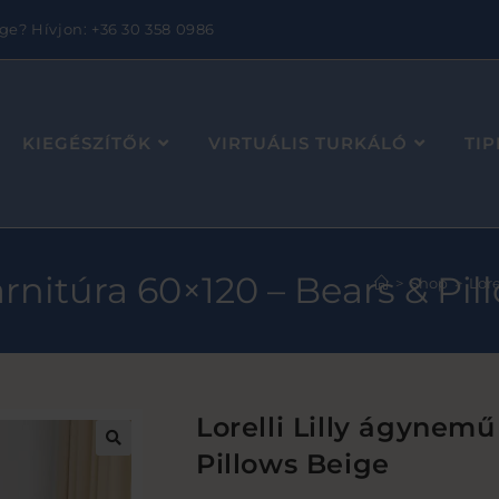
ge? Hívjon: +36 30 358 0986
KIEGÉSZÍTŐK
VIRTUÁLIS TURKÁLÓ
TI
arnitúra 60×120 – Bears & Pi
>
Shop
>
Lore
Lorelli Lilly ágynemű
Pillows Beige
🔍