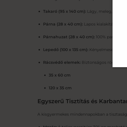
Takaró (95 x 140 cm):
Lágy, meleg, egyenle
Párna (28 x 40 cm):
Lapos kialakítású, po
Párnahuzat (28 x 40 cm):
100% pamutból k
Lepedő (100 x 135 cm):
Kényelmesen bematr
Rácsvédő elemek:
Biztonságos rögzítést 
35 x 60 cm
120 x 35 cm
Egyszerű Tisztítás és Karbanta
A kisgyermekes mindennapokban a tisztaság a