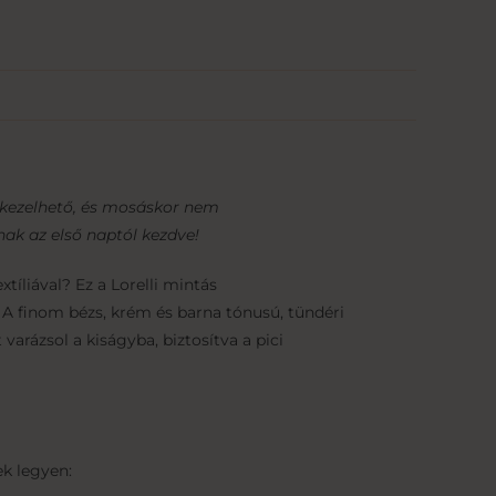
 kezelhető, és mosáskor nem
ak az első naptól kezdve!
íliával? Ez a Lorelli mintás
 A finom bézs, krém és barna tónusú, tündéri
varázsol a kiságyba, biztosítva a pici
k legyen: