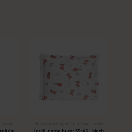
textília
Baba ágyneműgarnitúra
,
Lakástextília
rnitúra –
Lorelli párna huzat 35×45 – Macis