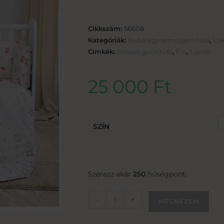
Cikkszám:
56608
Kategóriák:
Baba ágyneműgarnitúra
,
Lak
Címkék:
5részes garnitúra
,
Fiú
,
Lorelli
25 000
Ft
SZÍN
Szerezz akár
250
hűségpont.
-
+
MEGNÉZEM