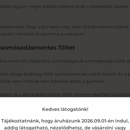
védők lágyan, mégis stabilan bélelve óvják a fészkelődő, éjszak
dályozzák, hogy a pici kezei vagy lábai átdugva beszoruljanak 
yugtató mikroklímát teremtve a matracon.
Csomósodásmentes Töltet
tak a maximális higiéniára, a tartósságra és a mindennapi szülői 
ső rétege kizárólag 100% természetes pamutból készült. Ez a p
őzik, nem irritál és nem fülled be alatta a gyermek.
takaró és a párna belső töltete 100% könnyen kezelhető poliész
záradás után is megőrzi egyenletes eloszlását és fészekszerű, p
Kedves látogatónk!
éretei:
Tájékoztatnánk, hogy áruházunk 2026.09.01-én indul,
addig látogatható, nézelődhetsz, de vásárolni vagy
extíliát tartalmaz, amely egy szabványos méretű rácsos kiságy