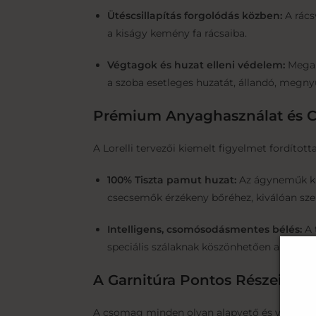
Ütéscsillapítás forgolódás közben:
A rács
a kiságy kemény fa rácsaiba.
Végtagok és huzat elleni védelem:
Megaka
a szoba esetleges huzatát, állandó, megn
Prémium Anyaghasználat és 
A Lorelli tervezői kiemelt figyelmet fordítot
100% Tiszta pamut huzat:
Az ágyneműk kül
csecsemők érzékeny bőréhez, kiválóan szell
Intelligens, csomósodásmentes bélés:
A 
speciális szálaknak köszönhetően a bélés s
A Garnitúra Pontos Részei és M
A csomag minden olyan alapvető és védelmi t