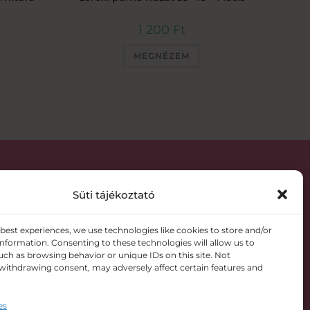
1 200
Ft
MEGNÉZEM
Süti tájékoztató
 best experiences, we use technologies like cookies to store and/or
information. Consenting to these technologies will allow us to
8 Szolnok Vörösmező utca 109.
uch as browsing behavior or unique IDs on this site. Not
withdrawing consent, may adversely affect certain features and
es