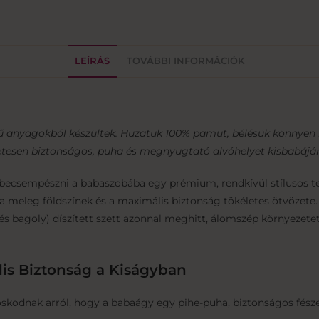
LEÍRÁS
TOVÁBBI INFORMÁCIÓK
ű anyagokból készültek. Huzatuk 100% pamut, bélésük könnyen
tesen biztonságos, puha és megnyugtató alvóhelyet kisbabáján
becsempészni a babaszobába egy prémium, rendkívül stílusos text
a meleg földszínek és a maximális biztonság tökéletes ötvözete.
 és bagoly) díszített szett azonnal meghitt, álomszép környezetet 
is Biztonság a Kiságyban
skodnak arról, hogy a babaágy egy pihe-puha, biztonságos fésze