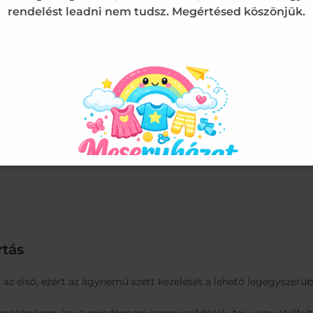
rendelést leadni nem tudsz. Megértésed köszönjük.
tes és csomósodásmentes töltettel, varázslatos erdei mintázatt
ntosan a csecsemők és kisgyermekek anatómiai igényeire szabva
észült, bőrbarát, puha és könnyen cserélhető.
acolható, tiszta pamut lepedő.
biztosító védőpanelek a rácsok mentén:
rtás
z első, ezért az ágynemű szett kezelését a lehető legegyszerűb