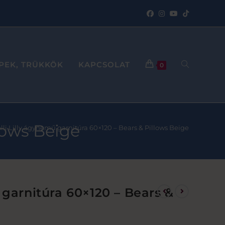
PPEK, TRÜKKÖK
KAPCSOLAT
0
llows Beige
lli Lilly ágynemű garnitúra 60×120 – Bears & Pillows Beige
 garnitúra 60×120 – Bears &