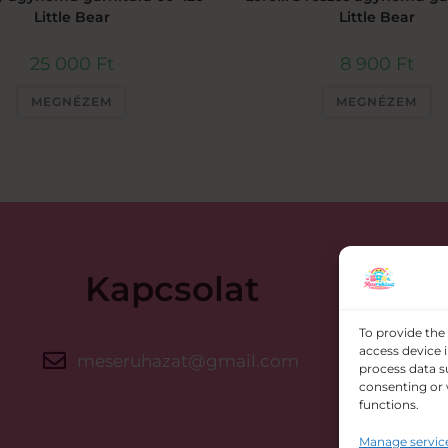
Little Bear
Little Bear
25 000
Ft
8 900
Ft
MEGNÉZEM
MEGNÉZEM
Kapcsolat
To provide the
access device 
meseruhazat@gmail.com
500
process data s
consenting or 
functions.
Manage servic