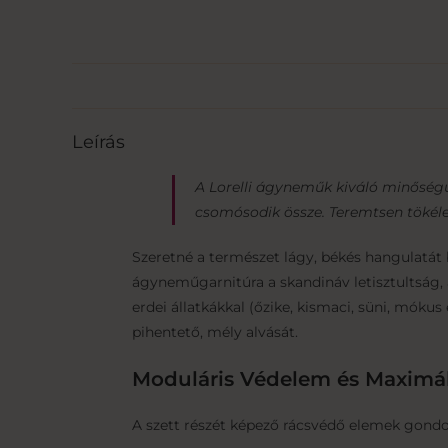
Leírás
A Lorelli ágyneműk kiváló minőség
csomósodik össze. Teremtsen tökéle
Szeretné a természet lágy, békés hangulatát 
ágyneműgarnitúra a skandináv letisztultság, 
erdei állatkákkal (őzike, kismaci, süni, mókus
pihentető, mély alvását.
Moduláris Védelem és Maximál
A szett részét képező rácsvédő elemek gondo