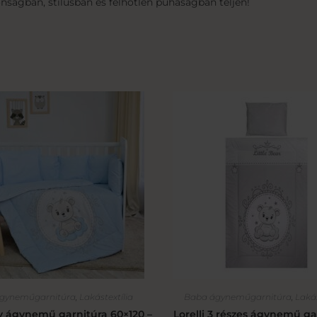
nságban, stílusban és felhőtlen puhaságban teljen!
gyneműgarnitúra
,
Lakástextília
Baba ágyneműgarnitúra
,
Lakás
lly ágynemű garnitúra 60×120 –
Lorelli 3 részes ágynemű ga