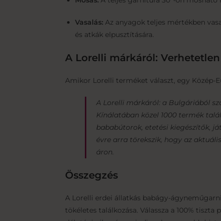
Mosás:
A teljes garnitúra 30°-on mosható 
Vasalás:
Az anyagok teljes mértékben vasal
és atkák elpusztítására.
A Lorelli márkáról: Verhetetlen
Amikor Lorelli terméket választ, egy Közép-
A Lorelli márkáról: a Bulgáriából 
Kínálatában közel 1000 termék talá
bababútorok, etetési kiegészítők, já
évre arra törekszik, hogy az aktuá
áron.
Összegzés
A Lorelli erdei állatkás babágy-ágyneműgar
tökéletes találkozása. Válassza a 100% tiszt