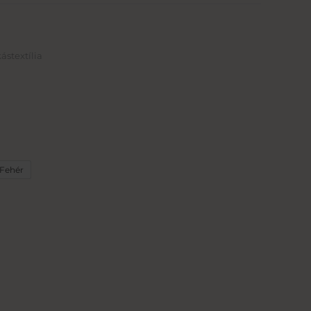
ástextília
Fehér