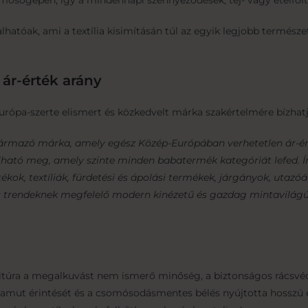
mosógépen, így a mindennapi szennyeződések, tej- vagy ételfolt
hatóak, ami a textília kisimításán túl az egyik legjobb termész
 ár-érték arány
Európa-szerte elismert és közkedvelt márka szakértelmére bízha
származó márka, amely egész Közép-Európában verhetetlen ár-é
lható meg, amely szinte minden babatermék kategóriát lefed. 
tékok, textíliák, fürdetési és ápolási termékek, járgányok, utazó
lis trendeknek megfelelő modern kinézetű és gazdag mintavilágú
nitúra a megalkuvást nem ismerő minőség, a biztonságos rácsvé
a pamut érintését és a csomósodásmentes bélés nyújtotta hosszú 