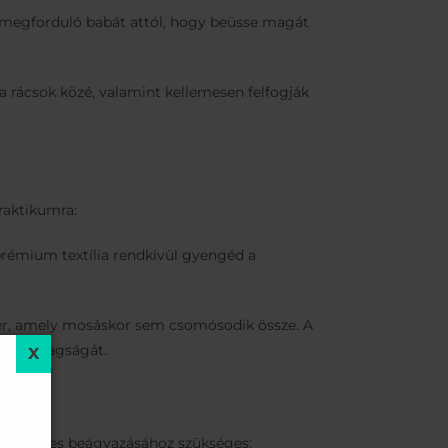
a megforduló babát attól, hogy beüsse magát
a rácsok közé, valamint kellemesen felfogják
praktikumra:
rémium textília rendkívül gyengéd a
ter, amely mosáskor sem csomósodik össze. A
uha vastagságát.
 tökéletes beágyazásához szükséges: