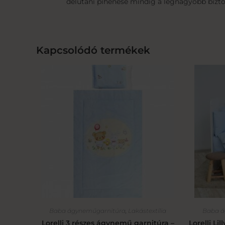
délutáni pihenése mindig a legnagyobb bizto
Kapcsolódó termékek
Baba ágyneműgarnitúra
,
Lakástextília
Baba á
Lorelli 3 részes ágynemű garnitúra –
Lorelli Li