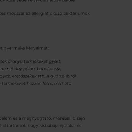
ok könnyedén eltávolíthatóak belőle.
etes módszer az allergiát okozó baktériumok
tja gyermeke kényelmét:
rték arányú termékeket gyárt.
Íme néhány példa: babakocsik,
ágyak, etetőszékek stb. A gyártó évről
 termékeket hozzon létre, elérhető
delem és a megnyugtató, mesebeli dizájn
élettartamot, hogy kisbabája éjszakai és