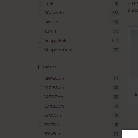
ergo
Pink
(1)
áhít
Rózsaszín
(38)
Szürke
(45)
Türkiz
(2)
Világoskék
(14)
Világosszürke
(2)
Méret
120*60cm
(2)
140*95cm
(3)
I
145*27cm
(5)
30*180cm
(4)
35*27cm
(1)
35*27m
(1)
35*45cm
(2)