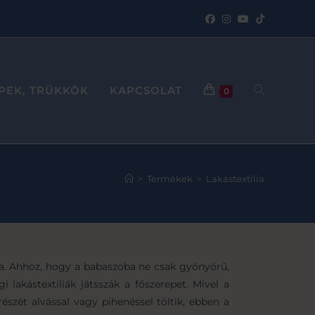
PPEK, TRÜKKÖK
KAPCSOLAT
0
>
Termékek
>
Lakástextília
ra. Ahhoz, hogy a babaszoba ne csak gyönyörű,
lakástextíliák játsszák a főszerepet. Mivel a
észét alvással vagy pihenéssel töltik, ebben a