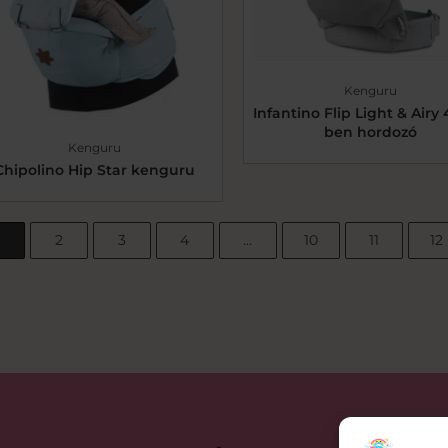
Kenguru
Infantino Flip Light & Airy 4
ben hordozó
Kenguru
Chipolino Hip Star kenguru
2
3
4
…
10
11
12