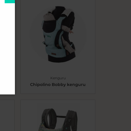
Kenguru
u
Chipolino Bobby kenguru