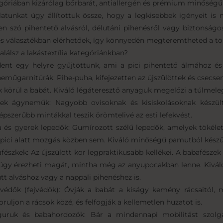
góriában kizárólag bőrbarát, antiallergén és prémium minőségű 
latunkat úgy állítottuk össze, hogy a legkisebbek igényeit is 
en szó pihentető alvásról, délutáni pihenésről vagy biztonságo
es választékban elérhetőek, így könnyedén megteremtheted a tö
találsz a lakástextília kategóriánkban?
ent egy helyre gyűjtöttünk, ami a pici pihentető álmához 
eműgarnitúrák: Pihe-puha, kifejezetten az újszülöttek és csecs
ik körül a babát. Kiváló légáteresztő anyaguk megelőzi a túlmele
ek ágyneműk: Nagyobb ovisoknak és kisiskolásoknak készül
épszerűbb mintákkal teszik örömtelivé az esti lefekvést.
 és gyerek lepedők: Gumírozott szélű lepedők, amelyek tökéle
a pici alatt mozgás közben sem. Kiváló minőségű pamutból készü
fészkek: Az újszülött kor legpraktikusabb kellékei. A babafésze
 úgy érezheti magát, mintha még az anyupocakban lenne. Kivál
tt alváshoz vagy a nappali pihenéshez is.
védők (fejvédők): Óvják a babát a kiságy kemény rácsaitól, 
oruljon a rácsok közé, és felfogják a kellemetlen huzatot is.
uruk és babahordozók: Bár a mindennapi mobilitást szolgál