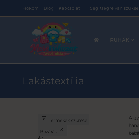
Fiókom
Blog
Kapcsolat
| Segítségre van szüksé
RUHÁK
Lakástextília
A gy
Termékek szűrése
hane
Bezárás
babá
Ár