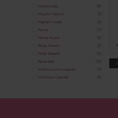
Matracvédő
(8)
Muszlin Takaró
(1)
Paplan Huzat
(3)
Párna
(7)
Párna Huzat
(5)
Plüss Takaró
(2)
Polár Takaró
(2)
Rácsvédő
(10)
1
Vízálló Gumis Lepedő
(1)
Vízhatlan Lepedő
(5)