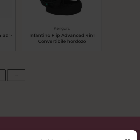
Kenguru
 az 1-
Infantino Flip Advanced 4in1
Convertibile hordozó
→