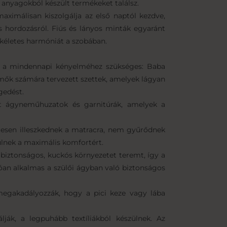
anyagokból készült termékeket találsz.
maximálisan kiszolgálja az első naptól kezdve,
s hordozásról. Fiús és lányos minták egyaránt
kéletes harmóniát a szobában.
és a mindennapi kényelméhez szükséges: Baba
emők számára tervezett szettek, amelyek lágyan
gedést.
t ágyneműhuzatok és garnitúrák, amelyek a
tesen illeszkednek a matracra, nem gyűrődnek
lnek a maximális komfortért.
k biztonságos, kuckós környezetet teremt, így a
óan alkalmas a szülői ágyban való biztonságos
megakadályozzák, hogy a pici keze vagy lába
ják, a legpuhább textíliákból készülnek. Az