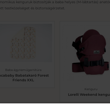
nomikus kenguruk biztosítják a baba helyes (M-lábtartás) anatóm
ott testközelséget és biztonságérzetet.
Baba ágyneműgarnitúra
ncababy Babatakaró Forest
Friends XXL
Kenguru
Lorelli Weekend kengu