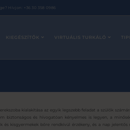
ge? Hívjon: +36 30 358 0986
KIEGÉSZÍTŐK
VIRTUÁLIS TURKÁLÓ
TI
erekszoba kialakítása az egyik legszebb feladat a szülők számá
m biztonságos és hívogatóan kényelmes is legyen, a minőségi 
k és kisgyermekek bőre rendkívül érzékeny, és a nap jelentős r