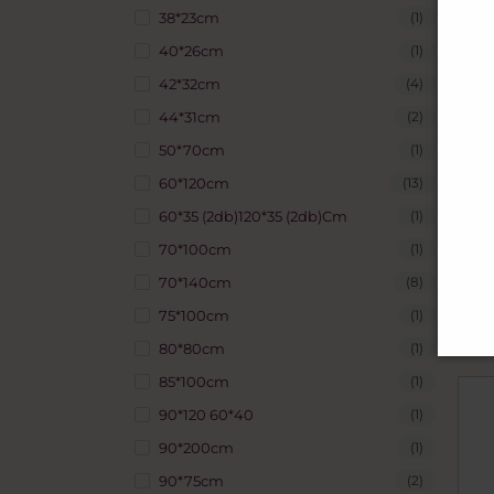
38*23cm
(1)
40*26cm
(1)
42*32cm
(4)
44*31cm
(2)
50*70cm
(1)
60*120cm
(13)
60*35 (2db)120*35 (2db)cm
(1)
70*100cm
(1)
70*140cm
(8)
Ch
75*100cm
(1)
80*80cm
(1)
85*100cm
(1)
90*120 60*40
(1)
90*200cm
(1)
90*75cm
(2)