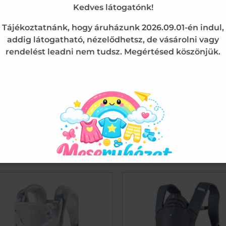
Kedves látogatónk!
Tájékoztatnánk, hogy áruházunk 2026.09.01-én indul,
addig látogatható, nézelődhetsz, de vásárolni vagy
rendelést leadni nem tudsz. Megértésed köszönjük.
Kenguru
Kenguru
ipolino Hip Star Fly kenguru
Lorelli Wally kengur