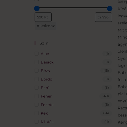
kate
Kíná
legy
szél
Alkalmaz
Mit 
Mind
Szín
ágyn
ölel
Aloe
(1)
Gyer
Barack
(1)
legn
Bézs
(16)
Baba
Bordó
(1)
fel 
Baba
Ekrü
(3)
pici
Fehér
(49)
együ
Fekete
(6)
Rács
Kék
(14)
besz
Mintás
(11)
Keng