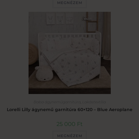
MEGNÉZEM
Baba ágyneműgarnitúra
,
Lakástextília
Lorelli Lilly ágynemű garnitúra 60×120 – Blue Aeroplane
25 000
Ft
MEGNÉZEM