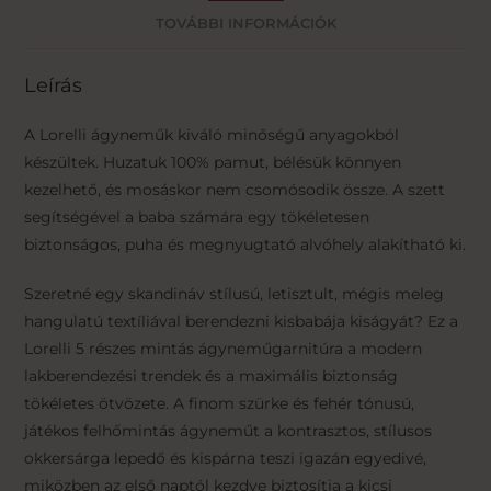
TOVÁBBI INFORMÁCIÓK
Leírás
A Lorelli ágyneműk kiváló minőségű anyagokból
készültek. Huzatuk 100% pamut, bélésük könnyen
kezelhető, és mosáskor nem csomósodik össze. A szett
segítségével a baba számára egy tökéletesen
biztonságos, puha és megnyugtató alvóhely alakítható ki.
Szeretné egy skandináv stílusú, letisztult, mégis meleg
hangulatú textíliával berendezni kisbabája kiságyát? Ez a
Lorelli 5 részes mintás ágyneműgarnitúra a modern
lakberendezési trendek és a maximális biztonság
tökéletes ötvözete. A finom szürke és fehér tónusú,
játékos felhőmintás ágyneműt a kontrasztos, stílusos
okkersárga lepedő és kispárna teszi igazán egyedivé,
miközben az első naptól kezdve biztosítja a kicsi