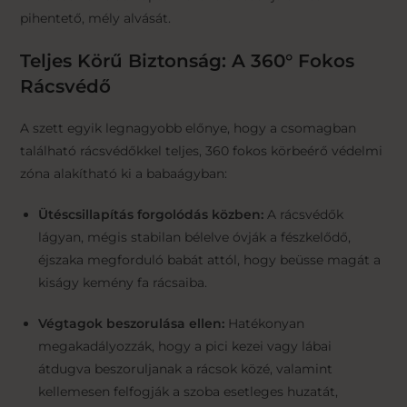
pihentető, mély alvását.
Teljes Körű Biztonság: A 360° Fokos
Rácsvédő
A szett egyik legnagyobb előnye, hogy a csomagban
található rácsvédőkkel teljes, 360 fokos körbeérő védelmi
zóna alakítható ki a babaágyban:
Ütéscsillapítás forgolódás közben:
A rácsvédők
lágyan, mégis stabilan bélelve óvják a fészkelődő,
éjszaka megforduló babát attól, hogy beüsse magát a
kiságy kemény fa rácsaiba.
Végtagok beszorulása ellen:
Hatékonyan
megakadályozzák, hogy a pici kezei vagy lábai
átdugva beszoruljanak a rácsok közé, valamint
kellemesen felfogják a szoba esetleges huzatát,