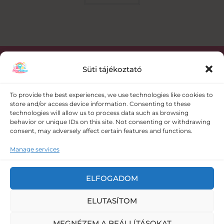
Süti tájékoztató
Kapcsolat
To provide the best experiences, we use technologies like cookies to
store and/or access device information. Consenting to these
+36 30 358 0986
technologies will allow us to process data such as browsing
behavior or unique IDs on this site. Not consenting or withdrawing
consent, may adversely affect certain features and functions.
meseruhazat@gmail.com
Manage services
5008 Szolnok Vörösmező utca 109.
ELFOGADOM
ELUTASÍTOM
Copyright © 2026 Meseruházat - baba ruha és baba
felszerelés webáruház |
Adatkezelési tájékoztató
|
Általános
MEGNÉZEM A BEÁLLÍTÁSOKAT