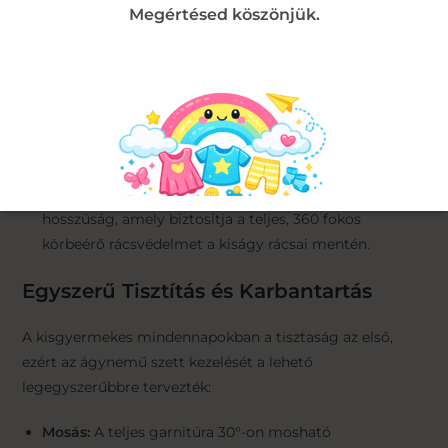
Megértésed köszönjük.
Párnahuzat (35 x 43 cm):
100% pamutból készült,
bőrbarát és könnyen kezelhető.
Lepedő (100 x 150 cm):
Tágas méretű, kényelmesen
bematracolható pamut lepedő, divatos okkersárga
színben.
Rácsvédő (2 db, 26 x 140 cm):
Összesen 280 cm
hosszúság, amely biztosítja a teljes, 360 fokos
körbeérő rácsvédelmet a kiságy rácsai mentén.
Egyszerű Tisztítás és Karbantartás
A kisgyermekes mindennapokban a tisztaság az első,
ezért az ágynemű szett kezelését a lehető
legegyszerűbbre tervezték:
Mosás:
A teljes garnitúra 30°-on mosható