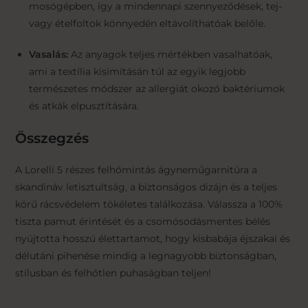
mosógépben, így a mindennapi szennyeződések, tej-
vagy ételfoltok könnyedén eltávolíthatóak belőle.
Vasalás:
Az anyagok teljes mértékben vasalhatóak,
ami a textília kisimításán túl az egyik legjobb
természetes módszer az allergiát okozó baktériumok
és atkák elpusztítására.
Összegzés
A Lorelli 5 részes felhőmintás ágyneműgarnitúra a
skandináv letisztultság, a biztonságos dizájn és a teljes
körű rácsvédelem tökéletes találkozása. Válassza a 100%
tiszta pamut érintését és a csomósodásmentes bélés
nyújtotta hosszú élettartamot, hogy kisbabája éjszakai és
délutáni pihenése mindig a legnagyobb biztonságban,
stílusban és felhőtlen puhaságban teljen!