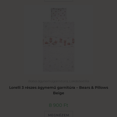
Baba ágyneműgarnitúra
,
Lakástextília
Lorelli 3 részes ágynemű garnitúra – Bears & Pillows
Beige
8 900
Ft
MEGNÉZEM