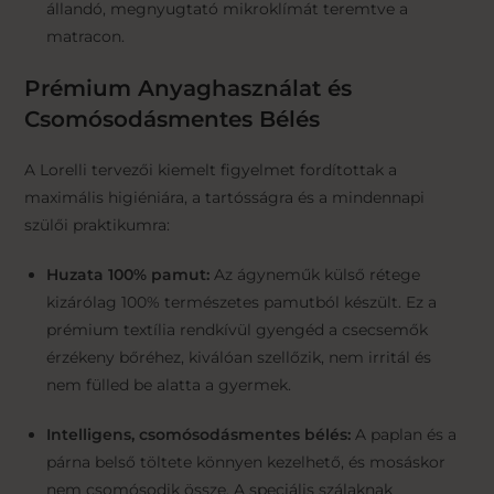
állandó, megnyugtató mikroklímát teremtve a
matracon.
Prémium Anyaghasználat és
Csomósodásmentes Bélés
A Lorelli tervezői kiemelt figyelmet fordítottak a
maximális higiéniára, a tartósságra és a mindennapi
szülői praktikumra:
Huzata 100% pamut:
Az ágyneműk külső rétege
kizárólag 100% természetes pamutból készült. Ez a
prémium textília rendkívül gyengéd a csecsemők
érzékeny bőréhez, kiválóan szellőzik, nem irritál és
nem fülled be alatta a gyermek.
Intelligens, csomósodásmentes bélés:
A paplan és a
párna belső töltete könnyen kezelhető, és mosáskor
nem csomósodik össze. A speciális szálaknak