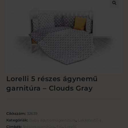
🔍
Lorelli 5 részes ágynemű
garnitúra – Clouds Gray
Cikkszám:
32639
Kategóriák:
Baba ágyneműgarnitúra
,
Lakástextília
Címkék:
5részes garnitúra
,
Fiú
,
Lorelli