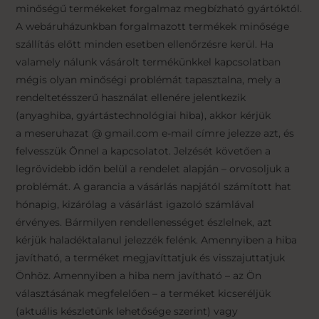
minőségű termékeket forgalmaz megbízható gyártóktól.
A webáruházunkban forgalmazott termékek minősége
szállítás előtt minden esetben ellenőrzésre kerül. Ha
valamely nálunk vásárolt termékünkkel kapcsolatban
mégis olyan minőségi problémát tapasztalna, mely a
rendeltetésszerű használat ellenére jelentkezik
(anyaghiba, gyártástechnológiai hiba), akkor kérjük
a meseruhazat @ gmail.com e-mail címre jelezze azt, és
felvesszük Önnel a kapcsolatot. Jelzését követően a
legrövidebb időn belül a rendelet alapján – orvosoljuk a
problémát. A garancia a vásárlás napjától számított hat
hónapig, kizárólag a vásárlást igazoló számlával
érvényes. Bármilyen rendellenességet észlelnek, azt
kérjük haladéktalanul jelezzék felénk. Amennyiben a hiba
javítható, a terméket megjavíttatjuk és visszajuttatjuk
Önhöz. Amennyiben a hiba nem javítható – az Ön
választásának megfelelően – a terméket kicseréljük
(aktuális készletünk lehetősége szerint) vagy