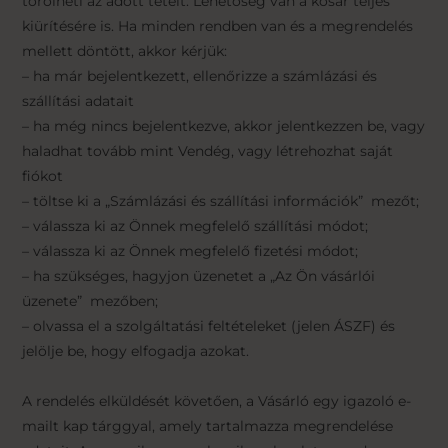
törölheti az adott tételt. Lehetőség van a kosár teljes
kiürítésére is. Ha minden rendben van és a megrendelés
mellett döntött, akkor kérjük:
– ha már bejelentkezett, ellenőrizze a számlázási és
szállítási adatait
– ha még nincs bejelentkezve, akkor jelentkezzen be, vagy
haladhat tovább mint Vendég, vagy létrehozhat saját
fiókot
– töltse ki a „Számlázási és szállítási információk” mezőt;
– válassza ki az Önnek megfelelő szállítási módot;
– válassza ki az Önnek megfelelő fizetési módot;
– ha szükséges, hagyjon üzenetet a „Az Ön vásárlói
üzenete” mezőben;
– olvassa el a szolgáltatási feltételeket (jelen ÁSZF) és
jelölje be, hogy elfogadja azokat.
A rendelés elküldését követően, a Vásárló egy igazoló e-
mailt kap tárggyal, amely tartalmazza megrendelése