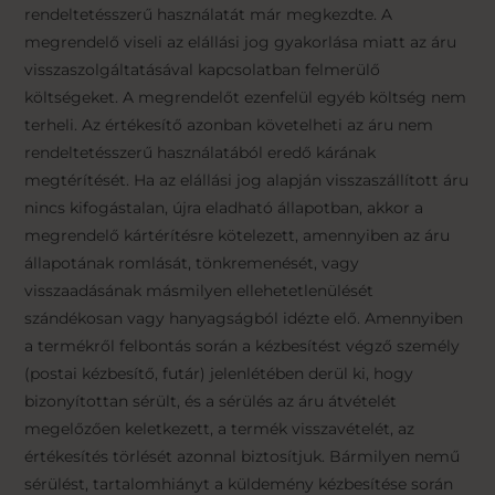
rendeltetésszerű használatát már megkezdte. A
megrendelő viseli az elállási jog gyakorlása miatt az áru
visszaszolgáltatásával kapcsolatban felmerülő
költségeket. A megrendelőt ezenfelül egyéb költség nem
terheli. Az értékesítő azonban követelheti az áru nem
rendeltetésszerű használatából eredő kárának
megtérítését. Ha az elállási jog alapján visszaszállított áru
nincs kifogástalan, újra eladható állapotban, akkor a
megrendelő kártérítésre kötelezett, amennyiben az áru
állapotának romlását, tönkremenését, vagy
visszaadásának másmilyen ellehetetlenülését
szándékosan vagy hanyagságból idézte elő. Amennyiben
a termékről felbontás során a kézbesítést végző személy
(postai kézbesítő, futár) jelenlétében derül ki, hogy
bizonyítottan sérült, és a sérülés az áru átvételét
megelőzően keletkezett, a termék visszavételét, az
értékesítés törlését azonnal biztosítjuk. Bármilyen nemű
sérülést, tartalomhiányt a küldemény kézbesítése során