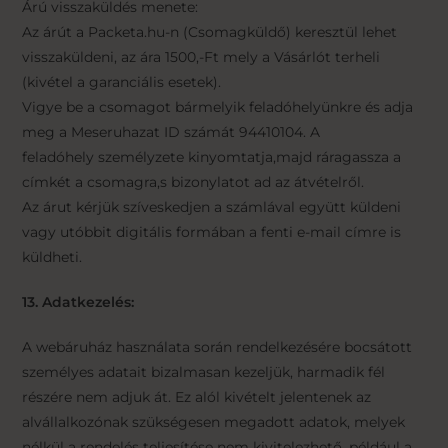
Árú visszaküldés menete:
Az árút a Packeta.hu-n (Csomagküldő) keresztül lehet
visszaküldeni, az ára 1500,-Ft mely a Vásárlót terheli
(kivétel a garanciális esetek).
Vigye be a csomagot bármelyik feladóhelyünkre és adja
meg a Meseruhazat ID számát 94410104. A
feladóhely személyzete kinyomtatja,majd ráragassza a
címkét a csomagra,s bizonylatot ad az átvételről.
Az árut kérjük szíveskedjen a számlával együtt küldeni
vagy utóbbit digitális formában a fenti e-mail címre is
küldheti.
13. Adatkezelés:
A webáruház használata során rendelkezésére bocsátott
személyes adatait bizalmasan kezeljük, harmadik fél
részére nem adjuk át. Ez alól kivételt jelentenek az
alvállalkozónak szükségesen megadott adatok, melyek
nélkül a rendelés teljesítése nem kivitelezhető, például a