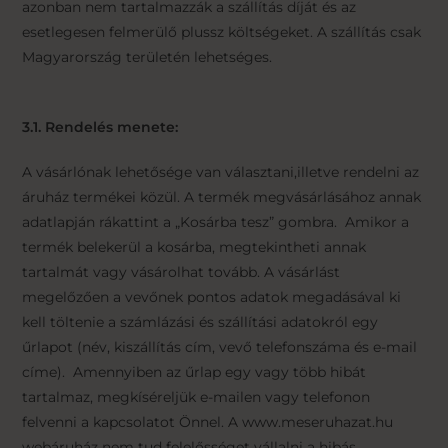
azonban nem tartalmazzák a szállítás díját és az
esetlegesen felmerülő plussz költségeket. A szállítás csak
Magyarország területén lehetséges.
3.1. Rendelés menete:
A vásárlónak lehetősége van választani,illetve rendelni az
áruház termékei közül. A termék megvásárlásához annak
adatlapján rákattint a „Kosárba tesz” gombra. Amikor a
termék belekerül a kosárba, megtekintheti annak
tartalmát vagy vásárolhat tovább. A vásárlást
megelőzően a vevőnek pontos adatok megadásával ki
kell töltenie a számlázási és szállítási adatokról egy
űrlapot (név, kiszállítás cím, vevő telefonszáma és e-mail
címe). Amennyiben az űrlap egy vagy több hibát
tartalmaz, megkíséreljük e-mailen vagy telefonon
felvenni a kapcsolatot Önnel. A www.meseruhazat.hu
webáruház nem tud felelősséget vállalni a hibás