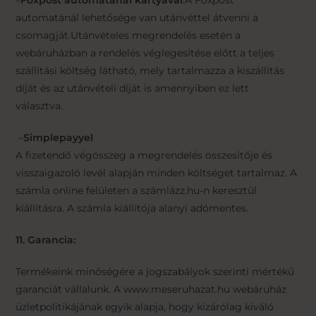
–
Foxpost automatánál kártyával
.A Foxpost
automatánál lehetősége van utánvéttel átvenni a
csomagját.Utánvételes megrendelés esetén a
webáruházban a rendelés véglegesítése előtt a teljes
szállítási költség látható, mely tartalmazza a kiszállítás
díját és az utánvételi díját is amennyiben ez lett
választva.
–
Simplepayyel
A fizetendő végösszeg a megrendelés összesítője és
visszaigazoló levél alapján minden költséget tartalmaz. A
számla online felületen a számlázz.hu-n keresztül
kiállításra. A számla kiállítója alanyi adómentes.
11. Garancia:
Termékeink minőségére a jogszabályok szerinti mértékű
garanciát vállalunk. A www.meseruhazat.hu webáruház
üzletpolitikájának egyik alapja, hogy kizárólag kiváló