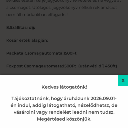
sérülés esetén kérje jegyzőkönyv felvételét és ne vegye át
a csomagot. Utólagos, jegyzőkönyv nélküli reklamációt
nem áll módunkban elfogadni!
8.Szállítási díj:
Kosár érték alapján:
Packeta Csomagautomata:1500Ft
Foxpost Csomagautomata:1500Ft (utánvéti díj 450ft)
MPL csomagautomata: 2000Ft (plussz 1500ft logisztikai
költség)
Kedves látogatónk!
Tájékoztatnánk, hogy áruházunk 2026.09.01-
PostaPont:1500Ft (plussz 1500ft logisztikai költség)
én indul, addig látogatható, nézelődhetsz, de
20.000 Ft feletti rendelés esetén a szállítás ingyenes!
vásárolni vagy rendelést leadni nem tudsz.
Az ingyenes szállításokat kizárólag Foxpost vagy
Megértésed köszönjük.
Packeta automatákba teljesítjük!