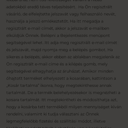
adatokból eredő téves teljesítésért. Ha Ön regisztrált
vásárló, de elfelejtette jelszavát vagy felhasználó nevét,
használja a jelszó emlékeztetőt. Ha itt megadja a
regisztrált e-mail címét, akkor a jelszavát e-mailben
elküldjük Önnek. Belépni a Bejelentkezés menüpont
segítségével lehet. Itt adja meg regisztrált e-mail címét
és jelszavát, majd nyomja meg a belépés gombot. Ha
sikeres a belépés, akkor ebben az ablakban megjelenik az
Ön regisztrált e-mail címe és a kilépés gomb, mely
segítségével elhagyhatja az áruházat. Amikor minden
óhajtott terméket elhelyezett a kosarában, kattintson a
„Kosár tartalma” ikonra, hogy megtekinthesse annak
tartalmát. De a termék belehelyezésekor is megnézheti a
kosara tartalmát. Itt megtekintheti és módosíthatja azt,
hogy a kosárba tett termékből milyen mennyiséget kíván
rendelni, valamint ki tudja választani az Önnek
legmegfelelőbb fizetési és szállítási módot, illetve