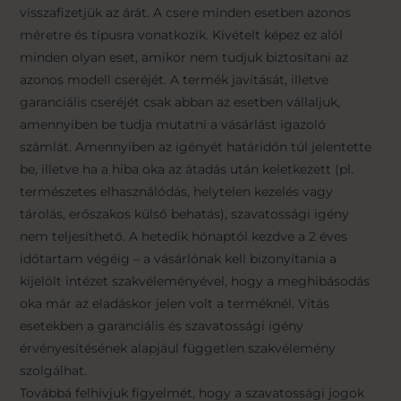
visszafizetjük az árát. A csere minden esetben azonos
méretre és típusra vonatkozik. Kivételt képez ez alól
minden olyan eset, amikor nem tudjuk biztosítani az
azonos modell cseréjét. A termék javítását, illetve
garanciális cseréjét csak abban az esetben vállaljuk,
amennyiben be tudja mutatni a vásárlást igazoló
számlát. Amennyiben az igényét határidőn túl jelentette
be, illetve ha a hiba oka az átadás után keletkezett (pl.
természetes elhasználódás, helytelen kezelés vagy
tárolás, erőszakos külső behatás), szavatossági igény
nem teljesíthető. A hetedik hónaptól kezdve a 2 éves
időtartam végéig – a vásárlónak kell bizonyítania a
kijelölt intézet szakvéleményével, hogy a meghibásodás
oka már az eladáskor jelen volt a terméknél. Vitás
esetekben a garanciális és szavatossági igény
érvényesítésének alapjául független szakvélemény
szolgálhat.
Továbbá felhívjuk figyelmét, hogy a szavatossági jogok