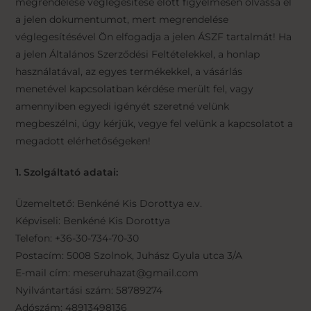
megrendelése véglegesítése előtt figyelmesen olvassa el
a jelen dokumentumot, mert megrendelése
véglegesítésével Ön elfogadja a jelen ÁSZF tartalmát! Ha
a jelen Általános Szerződési Feltételekkel, a honlap
használatával, az egyes termékekkel, a vásárlás
menetével kapcsolatban kérdése merült fel, vagy
amennyiben egyedi igényét szeretné velünk
megbeszélni, úgy kérjük, vegye fel velünk a kapcsolatot a
megadott elérhetőségeken!
1. Szolgáltató adatai:
Üzemeltető: Benkéné Kis Dorottya e.v.
Képviseli: Benkéné Kis Dorottya
Telefon: +36-30-734-70-30
Postacím: 5008 Szolnok, Juhász Gyula utca 3/A
E-mail cím: meseruhazat@gmail.com
Nyilvántartási szám: 58789274
Adószám: 48913498136