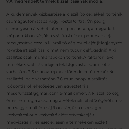
7.A megrendelt termék kiszállításának módja:
A küldemények kézbesítése a ki szállító cégekkel történik
csomagautomatába vagy PostaPontra. Ön pedig
személyesen átveheti átvételi pontunkon, a megadott
időpontokban.Kérjük a szállítási címet pontosan adja
meg ,segítve ezzel a ki szállító cég munkáját.(Megjegyzés
rovatba írt szállítási címet nem tudunk elfogadni!) A ki
szállítás csak munkanapokon történik.A raktáron lévő
termékek szállítási ideje a feldolgozástól számítottan
várhatóan 3-5 munkanap. Az előrendelhető termékek
szállítási ideje várhatóan 7-8 munkanap. A szállítás
időpontjáról lehetősége van egyeztetni a
meseruhazat@gmail.com e-mail címen. A ki szállító cég
értesíteni fogja a csomag átvételének lehetőségéről sms-
ben vagy email formájában. Kérjük a csomagot
kézbesítéskor a kézbesítő előtt szíveskedjék
megvizsgálni, és esetlegesen a termékeken észlelt