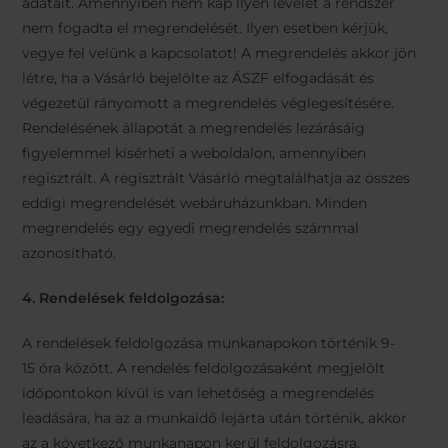
adatait. Amennyiben nem kap ilyen levelet a rendszer
nem fogadta el megrendelését. Ilyen esetben kérjük,
vegye fel velünk a kapcsolatot! A megrendelés akkor jön
létre, ha a Vásárló bejelölte az ÁSZF elfogadását és
végezetül rányomott a megrendelés véglegesítésére.
Rendelésének állapotát a megrendelés lezárásáig
figyelemmel kísérheti a weboldalon, amennyiben
regisztrált. A regisztrált Vásárló megtalálhatja az összes
eddigi megrendelését webáruházunkban. Minden
megrendelés egy egyedi megrendelés számmal
azonosítható.
4. Rendelések feldolgozása:
A rendelések feldolgozása munkanapokon történik 9-
15 óra között. A rendelés feldolgozásaként megjelölt
időpontokon kívül is van lehetőség a megrendelés
leadására, ha az a munkaidő lejárta után történik, akkor
az a következő munkanapon kerül feldolgozásra.