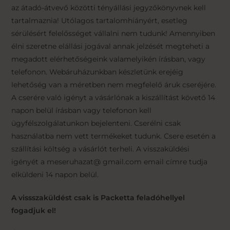
az átadó-átvevő közötti tényállási jegyzőkönyvnek kell
tartalmaznia! Utólagos tartalomhiányért, esetleg
sérülésért felelősséget vállalni nem tudunk! Amennyiben
élni szeretne elállási jogával annak jelzését megteheti a
megadott elérhetőségeink valamelyikén írásban, vagy
telefonon. Webáruházunkban készletünk erejéig
lehetőség van a méretben nem megfelelő áruk cseréjére.
A cserére való igényt a vásárlónak a kiszállítást követő 14
napon belül írásban vagy telefonon kell
ügyfélszolgálatunkon bejelenteni. Cserélni csak
használatba nem vett termékeket tudunk. Csere esetén a
szállítási költség a vásárlót terheli. A visszaküldési
igényét a meseruhazat@ gmail.com email címre tudja
elküldeni 14 napon belül.
A vissszaküldést csak is Packetta feladóhellyel
fogadjuk el!