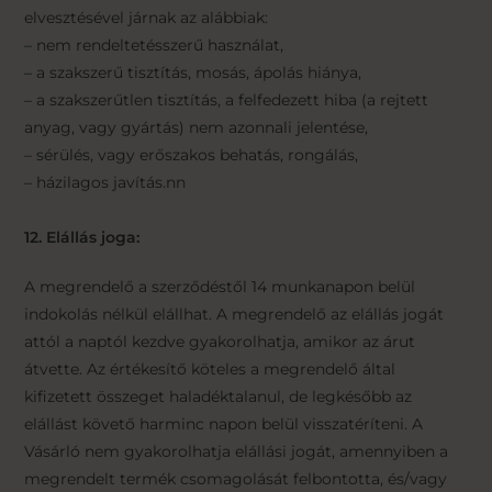
elvesztésével járnak az alábbiak:
– nem rendeltetésszerű használat,
– a szakszerű tisztítás, mosás, ápolás hiánya,
– a szakszerűtlen tisztítás, a felfedezett hiba (a rejtett
anyag, vagy gyártás) nem azonnali jelentése,
– sérülés, vagy erőszakos behatás, rongálás,
– házilagos javítás.nn
12. Elállás joga:
A megrendelő a szerződéstől 14 munkanapon belül
indokolás nélkül elállhat. A megrendelő az elállás jogát
attól a naptól kezdve gyakorolhatja, amikor az árut
átvette. Az értékesítő köteles a megrendelő által
kifizetett összeget haladéktalanul, de legkésőbb az
elállást követő harminc napon belül visszatéríteni. A
Vásárló nem gyakorolhatja elállási jogát, amennyiben a
megrendelt termék csomagolását felbontotta, és/vagy