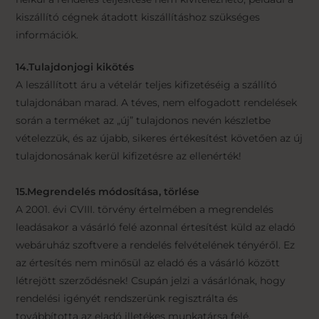
kiszállító cégnek átadott kiszállításhoz szükséges
információk.
14.Tulajdonjogi kikötés
A leszállított áru a vételár teljes kifizetéséig a szállító
tulajdonában marad. A téves, nem elfogadott rendelések
során a terméket az „új” tulajdonos nevén készletbe
vételezzük, és az újabb, sikeres értékesítést követően az új
tulajdonosának kerül kifizetésre az ellenérték!
15.Megrendelés módosítása, törlése
A 2001. évi CVIII. törvény értelmében a megrendelés
leadásakor a vásárló felé azonnal értesítést küld az eladó
webáruház szoftvere a rendelés felvételének tényéről. Ez
az értesítés nem minősül az eladó és a vásárló között
létrejött szerződésnek! Csupán jelzi a vásárlónak, hogy
rendelési igényét rendszerünk regisztrálta és
továbbította az eladó illetékes munkatársa felé.