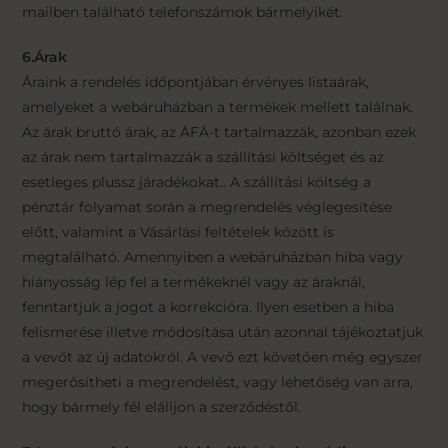
mailben található telefonszámok bármelyikét.
6.Árak
Áraink a rendelés időpontjában érvényes listaárak,
amelyeket a webáruházban a termékek mellett találnak.
Az árak bruttó árak, az ÁFÁ-t tartalmazzák, azonban ezek
az árak nem tartalmazzák a szállítási költséget és az
esetleges plussz járadékokat.. A szállítási költség a
pénztár folyamat során a megrendelés véglegesítése
előtt, valamint a Vásárlási feltételek között is
megtalálható. Amennyiben a webáruházban hiba vagy
hiányosság lép fel a termékeknél vagy az áraknál,
fenntartjuk a jogot a korrekcióra. Ilyen esetben a hiba
felismerése illetve módosítása után azonnal tájékoztatjuk
a vevőt az új adatokról. A vevő ezt követően még egyszer
megerősítheti a megrendelést, vagy lehetőség van arra,
hogy bármely fél elálljon a szerződéstől.