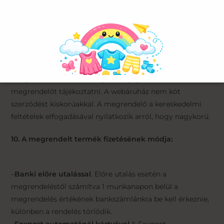
9. A szállítástól való elállás
Ha a webáruház a szerződésben vállalt kötelezettségét
azért nem teljesíti, mert a szerződésben meghatározott
áru nem áll rendelkezésére, illetve a megrendelt
szolgáltatást nem áll módjában nyújtani, köteles erről a
megrendelőt tájékoztatni. A webáruház nem köt
szerződést kiskorúakkal. A megrendelő a kereskedelmi
feltételek elfogadásával nyilatkozik arról, hogy nagykorú.
10. A megrendelt termék fizetésének módja:
–
Banki előre utalással
. Előre utalás esetén a
megrendeléstől számítva 1 munkanapon belül a
megrendelés értékének bankszámlánkra be kell érkeznie,
különben a rendelés törlődik.