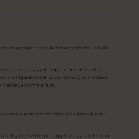
letesen gyengéd a babák érzékeny bőréhez. Kiváló
i 3 részes mintás ágyneműgarnitúra a klasszikus
 állatfigurák (zsiráf, zebra, kismaci) és a stílusos
hajthatja álomra a fejét.
rt a szettet a prémium minőség jegyében alkották
iváló légáteresztő képességgel bír, így hatékonyan