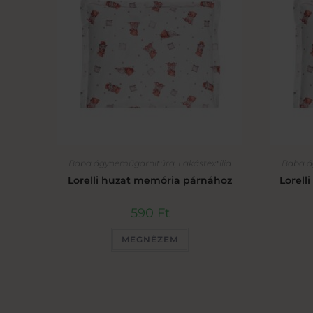
Baba ágyneműgarnitúra
,
Lakástextília
Baba á
Lorelli huzat memória párnához
Lorell
590
Ft
MEGNÉZEM