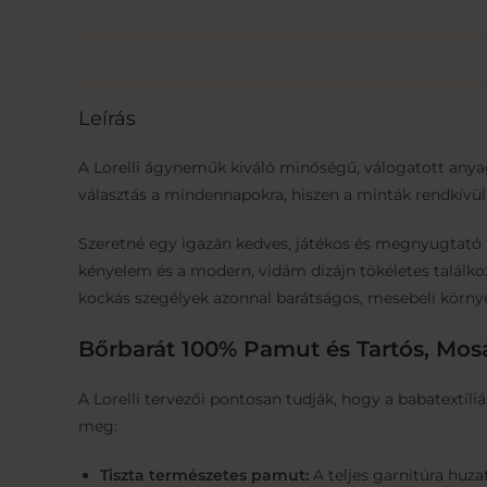
Leírás
A Lorelli ágyneműk kiváló minőségű, válogatott anya
választás a mindennapokra, hiszen a minták rendkívül
Szeretné egy igazán kedves, játékos és megnyugtató h
kényelem és a modern, vidám dizájn tökéletes találkozás
kockás szegélyek azonnal barátságos, mesebeli környe
Bőrbarát 100% Pamut és Tartós, Mos
A Lorelli tervezői pontosan tudják, hogy a babatextíl
meg:
Tiszta természetes pamut:
A teljes garnitúra huza