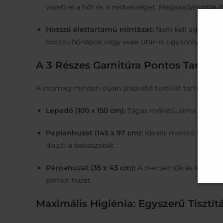
vezeti el a hőt és a nedvességet. Megakadályozza, 
Hosszú élettartamú mintázat:
Nem kell aggódnia a
hosszú hónapok vagy évek után is ugyanolyan élénk,
A 3 Részes Garnitúra Pontos Tartalm
A csomag minden olyan alapvető textíliát tartalmaz,
Lepedő (100 x 150 cm):
Tágas méretű, sima pamut le
Paplanhuzat (145 x 97 cm):
Ideális méretű huzat a
díszíti a babaszobát.
Párnahuzat (35 x 43 cm):
A csecsemők és kisgyerme
pamut huzat.
Maximális Higiénia: Egyszerű Tisztítá