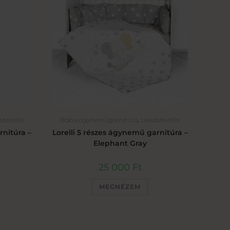
textília
Baba ágyneműgarnitúra
,
Lakástextília
rnitúra –
Lorelli 5 részes ágynemű garnitúra –
Elephant Gray
25 000
Ft
MEGNÉZEM