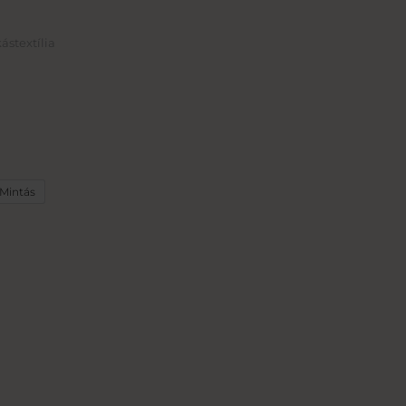
ástextília
Mintás