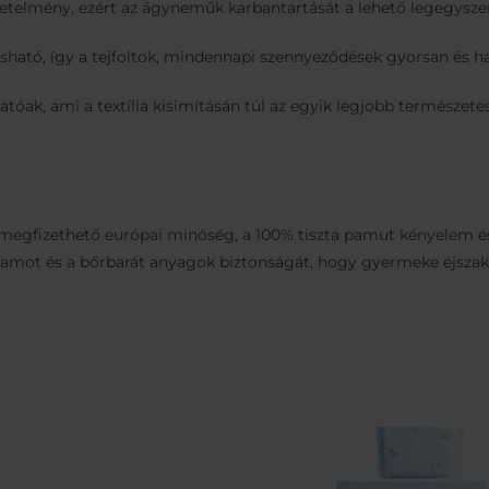
telmény, ezért az ágyneműk karbantartását a lehető legegyszer
ható, így a tejfoltok, mindennapi szennyeződések gyorsan és ha
tóak, ami a textília kisimításán túl az egyik legjobb természete
 megfizethető európai minőség, a 100% tiszta pamut kényelem és 
rtamot és a bőrbarát anyagok biztonságát, hogy gyermeke éjszak