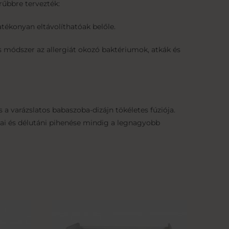
űbbre tervezték:
tékonyan eltávolíthatóak belőle.
s módszer az allergiát okozó baktériumok, atkák és
a varázslatos babaszoba-dizájn tökéletes fúziója.
ai és délutáni pihenése mindig a legnagyobb