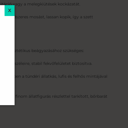
ritáció vagy a melegkiütések kockázatát.
 a rendszeres mosást, lassan kopik, így a szett
es és esztétikus beágyazásához szükséges:
c széleire, stabil fekvőfelületet biztosítva.
iközben a tündéri állatkás, lufis és felhős mintájával
l és finom állatfigurás részlettel tarkított, bőrbarát