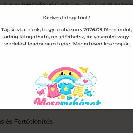
hogy a pici beleizzadjon az ágyneműbe, így minimalizálja a bőrir
 gyakori tisztítás miatt! Az ágyneműk mintája rendkívül jól bírja
Kedves látogatónk!
 tiszta és esztétikus marad, mint az első napon.
Tájékoztatnánk, hogy áruházunk 2026.09.01-én indul,
addig látogatható, nézelődhetsz, de vásárolni vagy
a és Méretei:
rendelést leadni nem tudsz. Megértésed köszönjük.
 amely egy szabványos méretű rácsos kiságy vagy bölcső tökélet
pedő, amely kényelmesen és gyűrődésmentesen ráhajtható a matra
 baba paplanjához, amely megóvja a bélést a szennyeződésektől, m
kek számára ajánlott lapos párnákhoz méretezett, apró pöttyökke
s és Fertőtlenítés