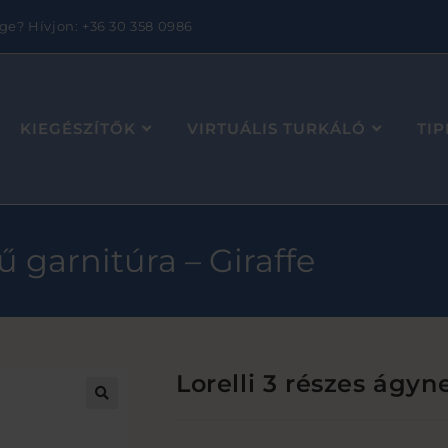
ge? Hívjon: +36 30 358 0986
KIEGÉSZÍTŐK
VIRTUÁLIS TURKÁLÓ
TI
ű garnitúra – Giraffe
Lorelli 3 részes ágyn
🔍