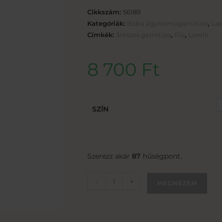
Cikkszám:
56189
Kategóriák:
Baba ágyneműgarnitúra
,
Lak
Címkék:
3részes garnitúra
,
Fiú
,
Lorelli
8 700
Ft
SZÍN
Szerezz akár
87
hűségpont.
-
+
MEGNÉZEM