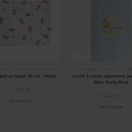
gyneműgarnitúra
,
Lakástextília
Baba ágyneműgarnitúra
,
Lakás
i párna huzat 35×45 – Macis
Lorelli 3 részes ágynemű ga
Bear Party Blue
1 200
Ft
9 400
Ft
MEGNÉZEM
MEGNÉZEM