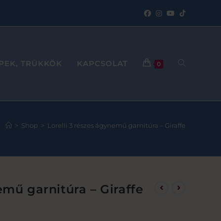
PPEK, TRÜKKÖK
KAPCSOLAT
0
>
Shop
>
Lorelli 3 részes ágynemű garnitúra – Giraffe
emű garnitúra – Giraffe