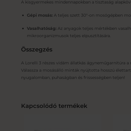
A kisgyermekes mindennapokban a tisztaság alapköve
Gépi mosás:
A teljes szett 30°-on mosógépben mos
Vasalhatóság:
Az anyagok teljes mértékben vasalha
mikroorganizmusok teljes elpusztítására.
Összegzés
A Lorelli 3 részes vidám állatkás ágyneműgarnitúra a
Válassza a mosásálló minták nyújtotta hosszú életta
nyugalomban, puhaságban és frissességben teljen!
Kapcsolódó termékek