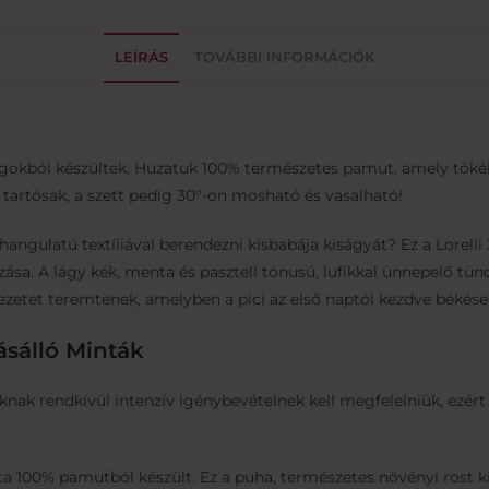
LEÍRÁS
TOVÁBBI INFORMÁCIÓK
gokból készültek. Huzatuk 100% természetes pamut, amely töké
 tartósak, a szett pedig 30°-on mosható és vasalható!
angulatú textíliával berendezni kisbabája kiságyát? Ez a Lorell
a. A lágy kék, menta és pasztell tónusú, lufikkal ünnepelő tündéri
zetet teremtenek, amelyben a pici az első naptól kezdve békésen 
ásálló Minták
iáknak rendkívül intenzív igénybevételnek kell megfelelniük, ezé
ta 100% pamutból készült. Ez a puha, természetes növényi rost k