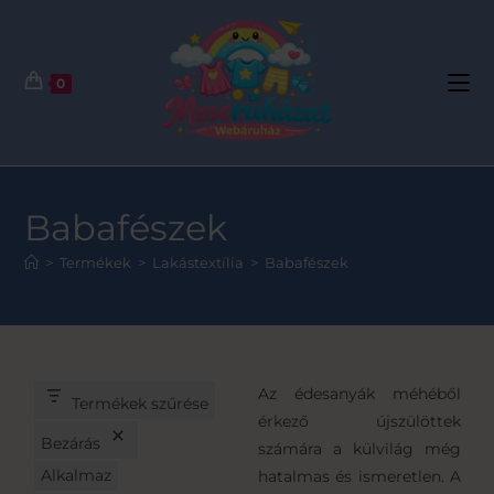
0
Babafészek
>
Termékek
>
Lakástextília
>
Babafészek
Az édesanyák méhéből
Termékek szűrése
érkező újszülöttek
Bezárás
számára a külvilág még
Alkalmaz
hatalmas és ismeretlen. A