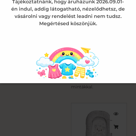
Tájékoztatnánk, hogy áruházunk 2026.09.01-
mindennapjait is.
én indul, addig látogatható, nézelődhetsz, de
Tudjuk, hogy a babaszoba
vásárolni vagy rendelést leadni nem tudsz.
berendezése és a
Megértésed köszönjük.
kelengye összeállítása a
várandósság egyik
legszebb időszaka.
Kínálatunkat úgy
alakítottuk ki, hogy
minden stílushoz
megtaláld a tökéletes
darabot lányos és fiús
mintákkal.