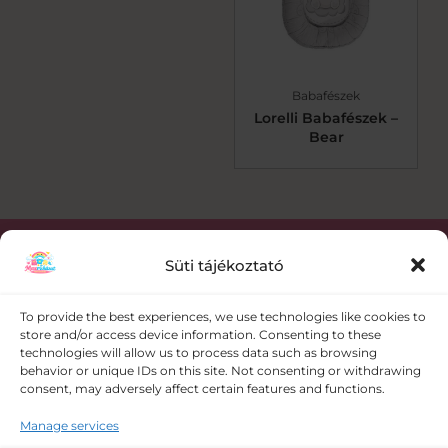
Babafészek
Lorelli Babafészek –
Bear
Süti tájékoztató
Kapcsolat
To provide the best experiences, we use technologies like cookies to
store and/or access device information. Consenting to these
+36 30 358 0986
technologies will allow us to process data such as browsing
behavior or unique IDs on this site. Not consenting or withdrawing
consent, may adversely affect certain features and functions.
meseruhazat@gmail.com
Manage services
5008 Szolnok Vörösmező utca 109.