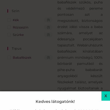
babafészek szűkös, puha
és védelmező pereme
Szín
pontosan azt a
Kék
(1)
megszokott, biztonságos
érzést idézi vissza a baba
Rózsaszín
(1)
számára, amelyet az
Szürke
(1)
édesanyja pocakjában
tapasztalt. Webáruházunk
Tipus
babafészek kínálatában
prémium minőségű, 100%
Babafészek
(1)
bőrbarát pamutból és
pihe-puha bababarát
anyagokból készült
fészkeket találsz, amelyek
nyugalmat biztosítanak a
kisbabának, és
megkönnyítik az
Kedves látogatónk!
újdonsült szülők