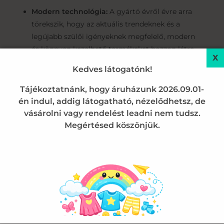
Modern technológia:
A gyártó évről évre arra
törekszik, hogy az aktuális trendeknek és a
legújabb szülői igényeknek megfelelő, modern
és könnyen kezelhető termékeket hozzon létre,
elérhető áron.
Kedves látogatónk!
A Matracvédő Pontos Jellemzői és
Tájékoztatnánk, hogy áruházunk 2026.09.01-
Méretei
én indul, addig látogatható, nézelődhetsz, de
vásárolni vagy rendelést leadni nem tudsz.
Ezt a modellt kifejezetten a szabványos,
Megértésed köszönjük.
legelterjedtebb rácsos kiságyak méretéhez
tervezték, fokozott rögzítéssel:
Mérete:
60 x 120 cm (pontosan a szabványos
méretű babamatracok felületére és oldalaira
szabva).
Elhelyezés:
A matracra, a lepedő alá helyezendő.