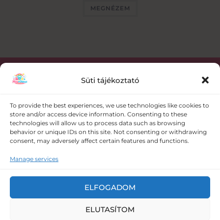
MEGNÉZEM
Süti tájékoztató
Kapcsolat
To provide the best experiences, we use technologies like cookies to
store and/or access device information. Consenting to these
+36 30 358 0986
technologies will allow us to process data such as browsing
behavior or unique IDs on this site. Not consenting or withdrawing
consent, may adversely affect certain features and functions.
meseruhazat@gmail.com
Manage services
5008 Szolnok Vörösmező utca 109.
ELFOGADOM
ELUTASÍTOM
Copyright © 2026 Meseruházat - baba ruha és baba