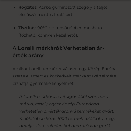
Rögzítés:
Körbe gumírozott szegély a teljes,
elcsúszásmentes fixálásért.
Tisztítás:
90°C-on mosógépben mosható
(főzhető, könnyen kezelhető).
A Lorelli márkáról: Verhetetlen ár-
érték arány
Amikor Lorelli terméket választ, egy Közép-Európa-
szerte elismert és közkedvelt márka szakértelmére
bízhatja gyermeke kényelmét:
A Lorelli márkáról: a Bulgáriából származó
márka, amely egész Közép-Európában
verhetetlen ár-érték arányú termékeket gyárt.
Kínálatában közel 1000 termék található meg,
amely szinte minden babatermék kategóriát