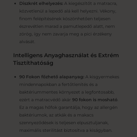
Diszkrét elhelyezés:
A kiegészítőt a matracra,
közvetlenül a lepedő alá kell helyezni. Vékony,
finom felépítésének köszönhetően teljesen
észrevétlen marad a pamutlepedő alatt, nem
zörög, így nem zavarja meg a pici érzékeny
alvását.
Intelligens Anyaghasználat és Extrém
Tisztíthatóság
90 Fokon főzhető alapanyag:
A kisgyermekes
mindennapokban a fertőtlenítés és a
baktériummentes környezet a legfontosabb,
ezért a matracvédő akár
90 fokon is mosható
.
Ez a magas hőfok garantálja, hogy az allergén
baktériumok, az atkák és a makacs
szennyeződések is teljesen elpusztuljanak,
maximális sterilitást biztosítva a kiságyban.