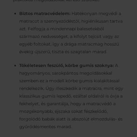
Biztos matracvédelem:
Hatékonyan megvédi a
matracot a szennyeződéstől, higiénikusan tartva
azt. Felfogja a mindennapi balesetekből
származó nedvességet, a kifolyt tejcsit vagy az
egyéb foltokat, így a drága matracmag hosszú
évekig újszerű, tiszta és szagtalan marad.
Tökéletesen feszülő, körbe gumis szoknya:
A
hagyományos, sarokpántos megoldásokkal
szemben ez a modell körbe gumis kialakítással
rendelkezik. Úgy illeszkedik a matracra, mint egy
klasszikus gumis lepedő, ezáltal oldalról is óvja a
fekhelyet, és garantálja, hogy a matracvédő a
mozgékonyabb, éjszaka sokat fészkelődő,
forgolódó babák alatt is abszolút elmozdulás- és
gyűrődésmentes marad.