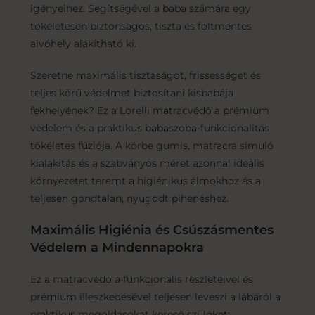
igényeihez. Segítségével a baba számára egy
tökéletesen biztonságos, tiszta és foltmentes
alvóhely alakítható ki.
Szeretne maximális tisztaságot, frissességet és
teljes körű védelmet biztosítani kisbabája
fekhelyének? Ez a Lorelli matracvédő a prémium
védelem és a praktikus babaszoba-funkcionalitás
tökéletes fúziója. A körbe gumis, matracra simuló
kialakítás és a szabványos méret azonnal ideális
környezetet teremt a higiénikus álmokhoz és a
teljesen gondtalan, nyugodt pihenéshez.
Maximális Higiénia és Csúszásmentes
Védelem a Mindennapokra
Ez a matracvédő a funkcionális részleteivel és
prémium illeszkedésével teljesen leveszi a lábáról a
praktikus megoldásokat kereső szülőket: