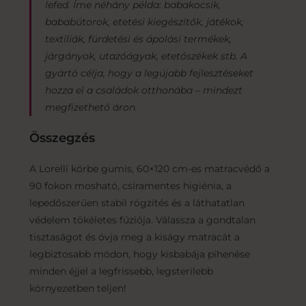
lefed. Íme néhány példa: babakocsik,
bababútorok, etetési kiegészítők, játékok,
textíliák, fürdetési és ápolási termékek,
járgányok, utazóágyak, etetőszékek stb. A
gyártó célja, hogy a legújabb fejlesztéseket
hozza el a családok otthonába – mindezt
megfizethető áron.
Összegzés
A Lorelli körbe gumis, 60×120 cm-es matracvédő a
90 fokon mosható, csíramentes higiénia, a
lepedőszerűen stabil rögzítés és a láthatatlan
védelem tökéletes fúziója. Válassza a gondtalan
tisztaságot és óvja meg a kiságy matracát a
legbiztosabb módon, hogy kisbabája pihenése
minden éjjel a legfrissebb, legsterilebb
környezetben teljen!