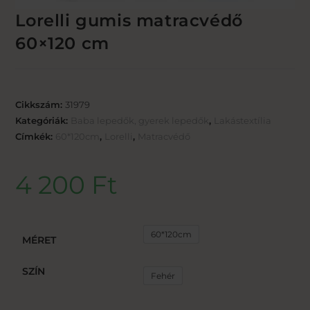
Lorelli gumis matracvédő
60×120 cm
Cikkszám:
31979
Kategóriák:
Baba lepedők, gyerek lepedők
,
Lakástextília
Címkék:
60*120cm
,
Lorelli
,
Matracvédő
4 200
Ft
60*120cm
MÉRET
SZÍN
Fehér