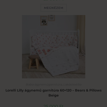
MEGNÉZEM
Baba ágyneműgarnitúra
,
Lakástextília
Lorelli Lilly ágynemű garnitúra 60×120 – Bears & Pillows
Beige
25 000
Ft