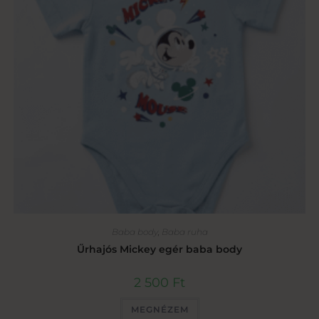
Baba body
,
Baba ruha
Űrhajós Mickey egér baba body
2 500
Ft
MEGNÉZEM