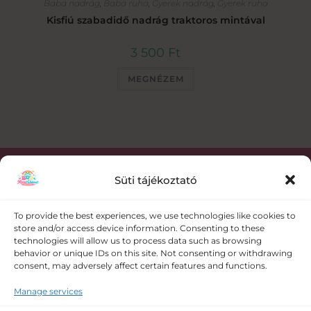
Baba nadrág
,
Baba ruha
,
Gyerek nadrág
,
Gyerek ruha
Kisfiú szabadidő nadrág traktoros mintával
3 500
Ft
MEGNÉZEM
Süti tájékoztató
Kapcsolat
To provide the best experiences, we use technologies like cookies to
store and/or access device information. Consenting to these
+36 30 358 0986
technologies will allow us to process data such as browsing
behavior or unique IDs on this site. Not consenting or withdrawing
consent, may adversely affect certain features and functions.
meseruhazat@gmail.com
Manage services
5008 Szolnok Vörösmező utca 109.