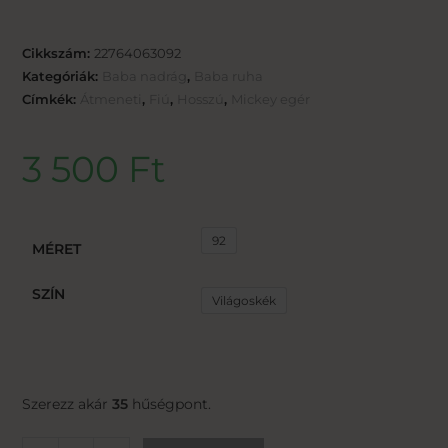
Cikkszám:
22764063092
Kategóriák:
Baba nadrág
,
Baba ruha
Címkék:
Átmeneti
,
Fiú
,
Hosszú
,
Mickey egér
3 500
Ft
92
MÉRET
SZÍN
Világoskék
Szerezz akár
35
hűségpont.