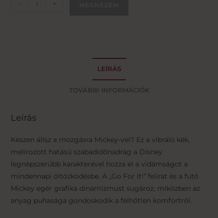
-
+
MEGNÉZEM
LEÍRÁS
TOVÁBBI INFORMÁCIÓK
Leírás
Készen állsz a mozgásra Mickey-vel? Ez a vibráló kék,
melírozott hatású szabadidőnadrág a Disney
legnépszerűbb karakterével hozza el a vidámságot a
mindennapi öltözködésbe. A „Go For It!” felirat és a futó
Mickey egér grafika dinamizmust sugároz, miközben az
anyag puhasága gondoskodik a felhőtlen komfortról.