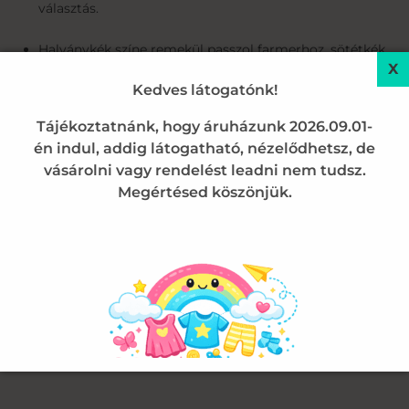
választás.
Halványkék színe remekül passzol farmerhoz, sötétkék
nadrághoz vagy akár egy csinos szoknyához is.
Kedves látogatónk!
Termékadatok összefoglalva:
Tájékoztatnánk, hogy áruházunk 2026.09.01-
én indul, addig látogatható, nézelődhetsz, de
Típus:
Hosszú ujjú kislány póló / felső
vásárolni vagy rendelést leadni nem tudsz.
Megértésed köszönjük.
Anyagösszetétel:
100% tiszta pamut
Szín:
Ekrü, színes Disney grafikával
Minta:
Disney Frozen – Anna & Elsa „Two Sisters, One
Heart”
Stílus:
Kislányos / Hétköznapi viselet