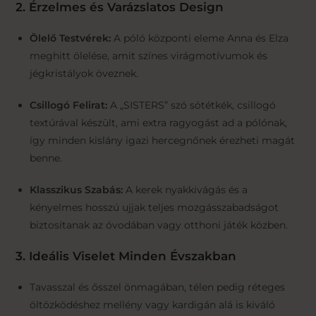
2. Érzelmes és Varázslatos Design
Ölelő Testvérek:
A póló központi eleme Anna és Elza
meghitt ölelése, amit színes virágmotívumok és
jégkristályok öveznek.
Csillogó Felirat:
A „SISTERS” szó sötétkék, csillogó
textúrával készült, ami extra ragyogást ad a pólónak,
így minden kislány igazi hercegnőnek érezheti magát
benne.
Klasszikus Szabás:
A kerek nyakkivágás és a
kényelmes hosszú ujjak teljes mozgásszabadságot
biztosítanak az óvodában vagy otthoni játék közben.
3. Ideális Viselet Minden Évszakban
Tavasszal és ősszel önmagában, télen pedig réteges
öltözködéshez mellény vagy kardigán alá is kiváló