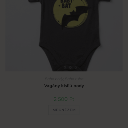
Baba body
,
Baba ruha
Vagány kisfiú body
2 500
Ft
MEGNÉZEM