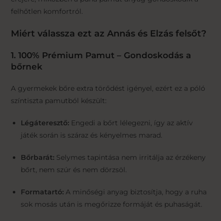
felhőtlen komfortról.
Miért válassza ezt az Annás és Elzás felsőt?
1. 100% Prémium Pamut – Gondoskodás a
bőrnek
A gyermekek bőre extra törődést igényel, ezért ez a póló
színtiszta pamutból készült:
Légáteresztő:
Engedi a bőrt lélegezni, így az aktív
játék során is száraz és kényelmes marad.
Bőrbarát:
Selymes tapintása nem irritálja az érzékeny
bőrt, nem szúr és nem dörzsöl.
Formatartó:
A minőségi anyag biztosítja, hogy a ruha
sok mosás után is megőrizze formáját és puhaságát.