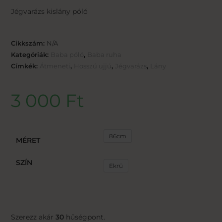
Jégvarázs kislány póló
Cikkszám:
N/A
Kategóriák:
Baba póló
,
Baba ruha
Címkék:
Átmeneti
,
Hosszú ujjú
,
Jégvarázs
,
Lány
3 000
Ft
86cm
MÉRET
SZÍN
Ekrü
Szerezz akár
30
hűségpont.