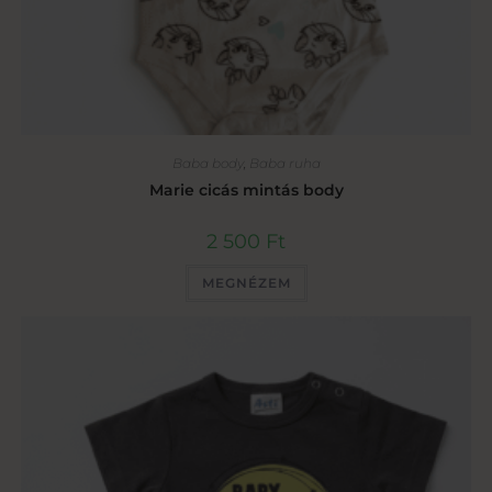
Baba body
,
Baba ruha
Marie cicás mintás body
2 500
Ft
MEGNÉZEM