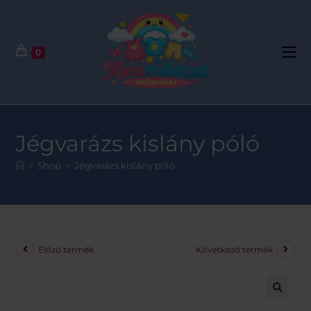
0
Jégvarázs kislány póló
>
Shop
>
Jégvarázs kislány póló
Előző termék
Következő termék
🔍