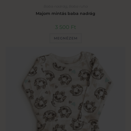
Baba nadrág
,
Baba ruha
Majom mintás baba nadrág
3 500
Ft
MEGNÉZEM