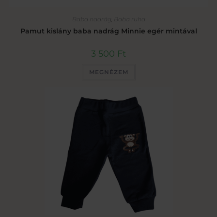
Baba nadrág
,
Baba ruha
Pamut kislány baba nadrág Minnie egér mintával
3 500
Ft
MEGNÉZEM