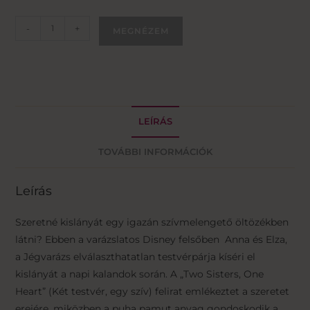
-
+
MEGNÉZEM
LEÍRÁS
TOVÁBBI INFORMÁCIÓK
Leírás
Szeretné kislányát egy igazán szívmelengető öltözékben
látni? Ebben a varázslatos Disney felsőben Anna és Elza,
a Jégvarázs elválaszthatatlan testvérpárja kíséri el
kislányát a napi kalandok során. A „Two Sisters, One
Heart” (Két testvér, egy szív) felirat emlékeztet a szeretet
erejére, miközben a puha pamut anyag gondoskodik a