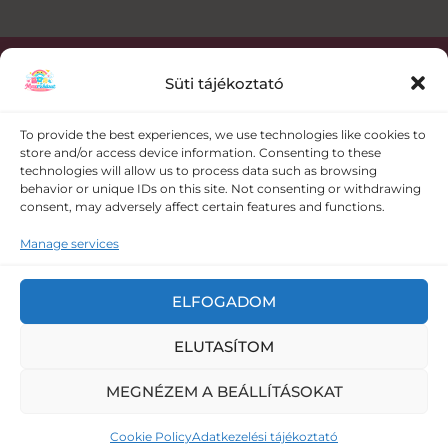
Süti tájékoztató
Kapcsolat
To provide the best experiences, we use technologies like cookies to
store and/or access device information. Consenting to these
+36 30 358 0986
technologies will allow us to process data such as browsing
behavior or unique IDs on this site. Not consenting or withdrawing
consent, may adversely affect certain features and functions.
meseruhazat@gmail.com
Manage services
5008 Szolnok Vörösmező utca 109.
ELFOGADOM
ELUTASÍTOM
Copyright © 2026 Meseruházat - baba ruha és baba
felszerelés webáruház |
Adatkezelési tájékoztató
|
Általános
MEGNÉZEM A BEÁLLÍTÁSOKAT
Szerződési Feltételek
Cookie Policy
Adatkezelési tájékoztató