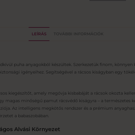
LEÍRÁS
TOVÁBBI INFORMÁCIÓK
endkívül puha anyagokból készültek. Szerkezetük finom, könnyen k
iztonsági igényeihez. Segítségével a rácsos kiságyban egy tökéle
usos kiegészítőt, amely megóvja kisbabáját a rácsok okozta kelle
 egy magas minőségű pamut rácsvédő kiságyra – a természetes k
iója. Az intelligens megkötős rendszer és a prémium anyaghasz
érzetet a babaszobában.
ágos Alvási Környezet