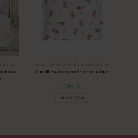
textília
Baba ágyneműgarnitúra
,
Lakástextília
rnitúra –
Lorelli huzat memória párnához
g
590
Ft
MEGNÉZEM