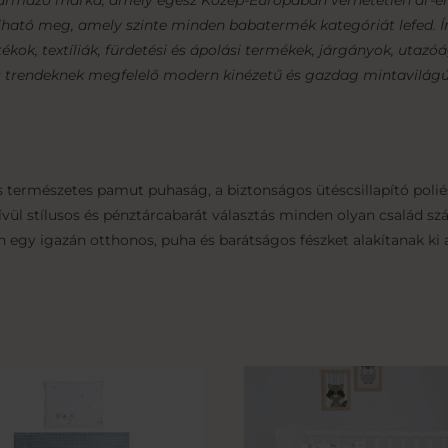
származó márka, amely egész Közép-Európában verhetetlen ár-é
lható meg, amely szinte minden babatermék kategóriát lefed. 
tékok, textíliák, fürdetési és ápolási termékek, járgányok, utazó
lis trendeknek megfelelő modern kinézetű és gazdag mintavilágú
 természetes pamut puhaság, a biztonságos ütéscsillapító polié
kívül stílusos és pénztárcabarát választás minden olyan család 
 egy igazán otthonos, puha és barátságos fészket alakítanak ki 