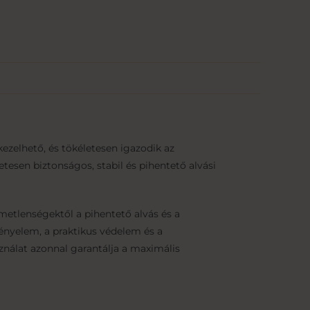
ezelhető, és tökéletesen igazodik az
tesen biztonságos, stabil és pihentető alvási
metlenségektől a pihentető alvás és a
ényelem, a praktikus védelem és a
nálat azonnal garantálja a maximális