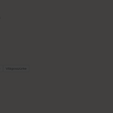
ő
e
Világosszürke