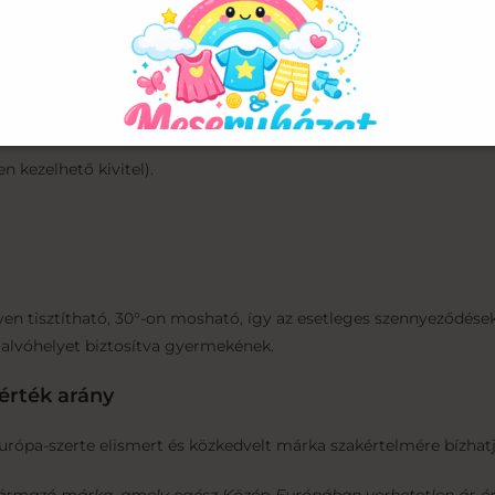
antartás
ezért a rácsvédő tisztítását a lehető legpraktikusabbra tervezté
 kezelhető kivitel).
n tisztítható, 30°-on mosható, így az esetleges szennyeződések
a alvóhelyet biztosítva gyermekének.
-érték arány
Európa-szerte elismert és közkedvelt márka szakértelmére bízha