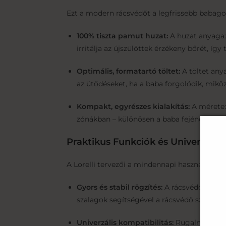
Ezt a modern rácsvédőt a legfrissebb babago
100% tiszta pamut huzat:
A huzat anyaga:
irritálja az újszülöttek érzékeny bőrét, íg
Optimális, formatartó töltet:
A töltet any
az ütődéseket, ha a baba forgolódik, mikö
Kompakt, egyrészes kialakítás:
A mérete: 
zónákban – különösen a baba fejénél – meg
Praktikus Funkciók és Univerzális
A Lorelli tervezői a mindennapi használhatós
Gyors és stabil rögzítés:
A rácsvédőt a meg
szalagok segítségével a rácsvédő szorosan
Univerzális kompatibilitás:
Rugalmas kiala