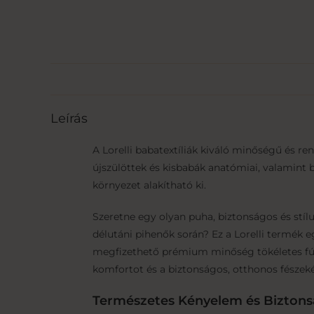
Leírás
A Lorelli babatextíliák kiváló minőségű és r
újszülöttek és kisbabák anatómiai, valamint b
környezet alakítható ki.
Szeretne egy olyan puha, biztonságos és stíl
délutáni pihenők során? Ez a Lorelli termék
megfizethető prémium minőség tökéletes fúz
komfortot és a biztonságos, otthonos fészek
Természetes Kényelem és Biztons