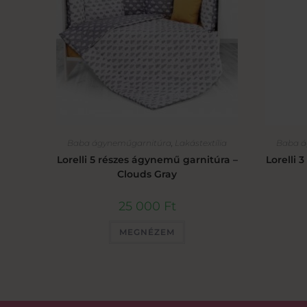
Baba ágyneműgarnitúra
,
Lakástextília
Baba á
Lorelli 5 részes ágynemű garnitúra –
Lorelli 
Clouds Gray
25 000
Ft
MEGNÉZEM