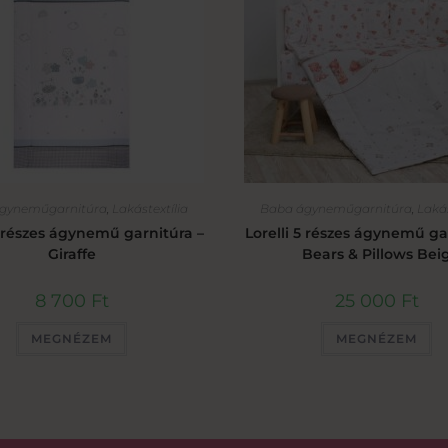
gyneműgarnitúra
,
Lakástextília
Baba ágyneműgarnitúra
,
Lakás
3 részes ágynemű garnitúra –
Lorelli 5 részes ágynemű ga
Giraffe
Bears & Pillows Bei
8 700
Ft
25 000
Ft
MEGNÉZEM
MEGNÉZEM