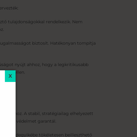
ervezték:
sztő tulajdonságokkal rendelkezik. Nem
z.
 rugalmasságot biztosít. Hatékonyan tompítja
úságot nyújt ahhoz, hogy a legkritikusabb
huzat ellen.
tásakor:
ságyhoz. A stabil, stratégiailag elhelyezett
yamatos védelmet garantál.
te mindegyikébe tökéletesen beilleszthető