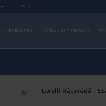
ge? Hívjon: +36 30 358 0986
KIEGÉSZÍTŐK
VIRTUÁLIS TURKÁLÓ
TI
Lorelli Rácsvédő – St
🔍