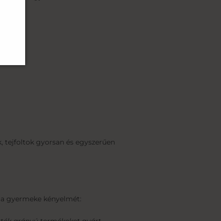
k:
, tejfoltok gyorsan és egyszerűen
tja gyermeke kényelmét: