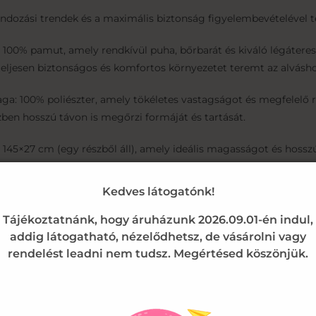
ndozási trendek és a maximális biztonság figyelembevételével t
 100% pamut, amely rendkívül puha, bőrbarát és kiváló légátere
y teljesen biztonságos és komfortos környezetet teremt az alvásho
aga: 100% poliészter, amely tökéletes vastagságot és megfelelő
zben hosszú távon is megőrzi formáját és tartását.
145×27 cm (egy részből áll), amely ideális magasságot és hossz
bízható védelmet biztosítson a kemény rácsok és a kellemetlen 
Kedves látogatónk!
 Rögzítés
Tájékoztatnánk, hogy áruházunk 2026.09.01-én indul,
ágot és a szülők kényelmét helyezték előtérbe a rácsvédő kialakí
addig látogatható, nézelődhetsz, de vásárolni vagy
rendelést leadni nem tudsz. Megértésed köszönjük.
kötőkkel gyorsan és egyszerűen lehet rögzíteni minden rácsos ki
 a helyén marad, nem csúszik le és nem gyűrődik össze, így fol
kításának köszönhetően a standard méretű rácsos kiságyak szin