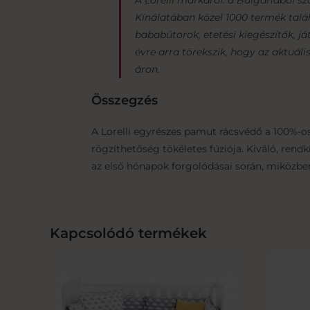
A Lorelli márkáról: a Bulgáriából 
Kínálatában közel 1000 termék talá
bababútorok, etetési kiegészítők, já
évre arra törekszik, hogy az aktuá
áron.
Összegzés
A Lorelli egyrészes pamut rácsvédő a 100%-os
rögzíthetőség tökéletes fúziója. Kiváló, rend
az első hónapok forgolódásai során, miközben
Kapcsolódó termékek