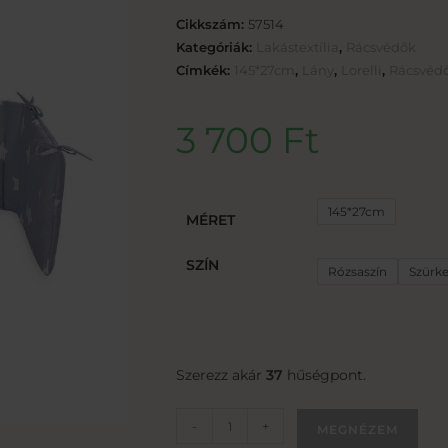
Cikkszám:
57514
Kategóriák:
Lakástextília
,
Rácsvédők
Címkék:
145*27cm
,
Lány
,
Lorelli
,
Rácsvéd
3 700
Ft
145*27cm
MÉRET
SZÍN
Rózsaszín
Szürk
Szerezz akár
37
hűségpont.
-
+
MEGNÉZEM