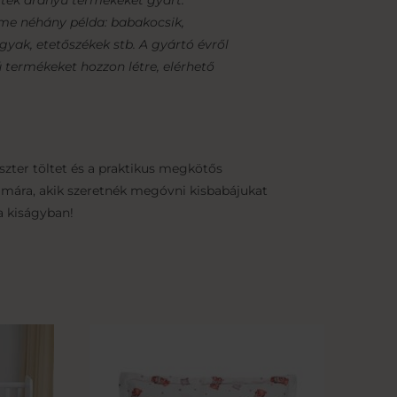
rték arányú termékeket gyárt.
Íme néhány példa: babakocsik,
ágyak, etetőszékek stb. A gyártó évről
 termékeket hozzon létre, elérhető
szter töltet és a praktikus megkötős
számára, akik szeretnék megóvni kisbabájukat
a kiságyban!