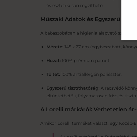
és esztétikusan rögzíthető.
Műszaki Adatok és Egyszerű Karb
A babaszobában a higiénia alapvető szempont, 
Mérete:
145 x 27 cm (egybeszabott, könnyen
Huzat:
100% prémium pamut.
Töltet:
100% antiallergén poliészter.
Egyszerű tisztíthatóság:
A rácsvédő könnye
eltüntethetők, folyamatosan friss és tiszt
A Lorelli márkáról: Verhetetlen ár
Amikor Lorelli terméket választ, egy Közép-