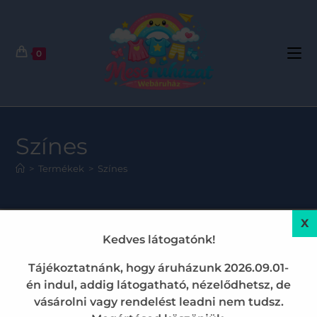
0
Színes
>
Termékek
>
Színes
Kedves látogatónk!
Termékek szűrése
Sajnos nem
Tájékoztatnánk, hogy áruházunk 2026.09.01-
található termék...
én indul, addig látogatható, nézelődhetsz, de
Bezárás
vásárolni vagy rendelést leadni nem tudsz.
Alkalmaz