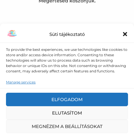
Megértésed köszönjük.
Süti tájékoztató
Kapcsolat
To provide the best experiences, we use technologies like cookies to
store and/or access device information. Consenting to these
+36 30 358 0986
technologies will allow us to process data such as browsing
behavior or unique IDs on this site. Not consenting or withdrawing
consent, may adversely affect certain features and functions.
meseruhazat@gmail.com
Manage services
5008 Szolnok Vörösmező utca 109.
ELFOGADOM
ELUTASÍTOM
Copyright © 2026 Meseruházat - baba ruha és baba
felszerelés webáruház |
Adatkezelési tájékoztató
|
Általános
MEGNÉZEM A BEÁLLÍTÁSOKAT
Szerződési Feltételek