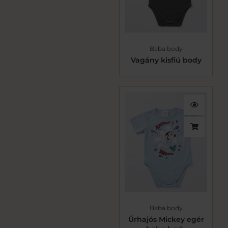
Baba body
Vagány kisfiú body
Baba body
Űrhajós Mickey egér