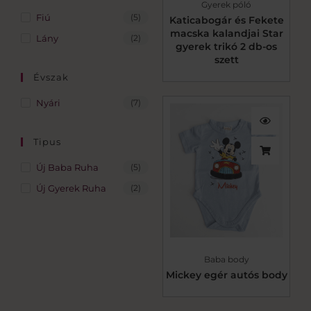
Gyerek póló
Fiú
(5)
Katicabogár és Fekete
macska kalandjai Star
Lány
(2)
gyerek trikó 2 db-os
szett
Évszak
Nyári
(7)
Tipus
Új Baba Ruha
(5)
Új Gyerek Ruha
(2)
Baba body
Mickey egér autós body