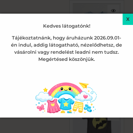
Kedves látogatónk!
Tájékoztatnánk, hogy áruházunk 2026.09.01-
én indul, addig látogatható, nézelődhetsz, de
vásárolni vagy rendelést leadni nem tudsz.
Megértésed köszönjük.
Baba body
Mickey egér baba body