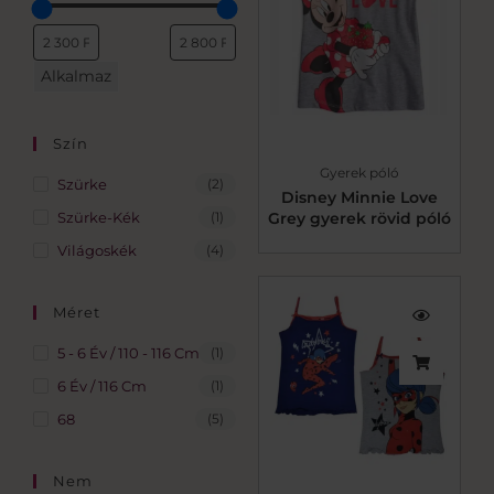
Alkalmaz
Szín
Gyerek póló
Szürke
(2)
Disney Minnie Love
Grey gyerek rövid póló
Szürke-Kék
(1)
Világoskék
(4)
Méret
5 - 6 Év / 110 - 116 Cm
(1)
6 Év / 116 Cm
(1)
68
(5)
Nem