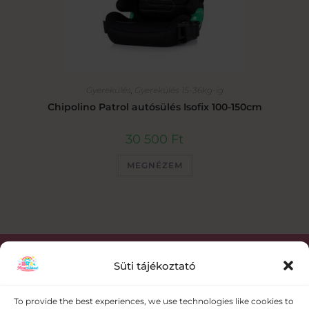
Gyerekülés
,
Gyerekülés 15-36kg-ig
Chipolino Patrol autósülés Isofix 100-150cm
30 500
Ft
MEGNÉZEM
Süti tájékoztató
Kapcsolat
To provide the best experiences, we use technologies like cookies to