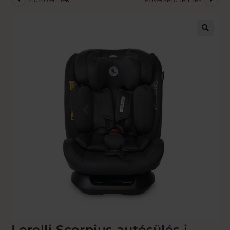
🔍
Lorelli Scorpius autósülés i-