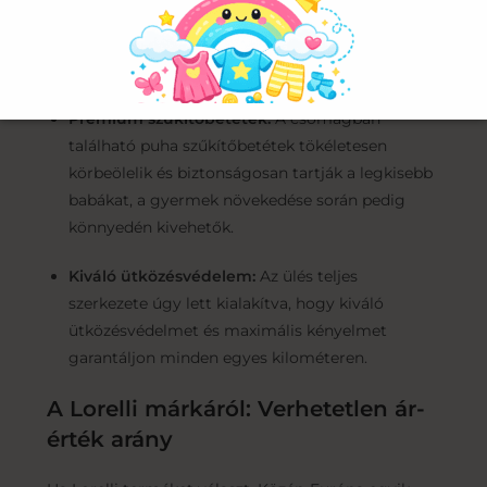
megakadályozzák a dörzsölést, és egy esetleges
fékezés során egyenletesen osztják el az
energiát.
Prémium szűkítőbetétek:
A csomagban
található puha szűkítőbetétek tökéletesen
körbeölelik és biztonságosan tartják a legkisebb
babákat, a gyermek növekedése során pedig
könnyedén kivehetők.
Kiváló ütközésvédelem:
Az ülés teljes
szerkezete úgy lett kialakítva, hogy kiváló
ütközésvédelmet és maximális kényelmet
garantáljon minden egyes kilométeren.
A Lorelli márkáról: Verhetetlen ár-
érték arány