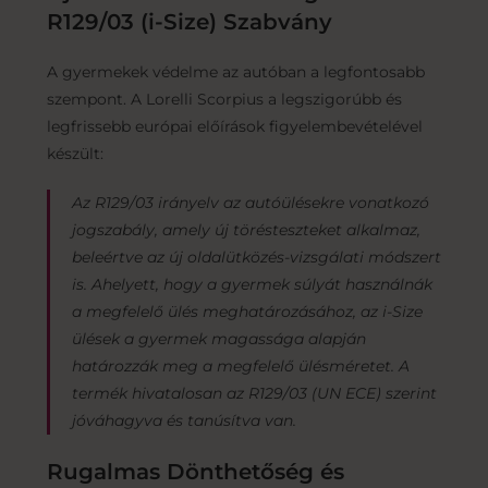
R129/03 (i-Size) Szabvány
A gyermekek védelme az autóban a legfontosabb
szempont. A Lorelli Scorpius a legszigorúbb és
legfrissebb európai előírások figyelembevételével
készült:
Az R129/03
irányelv az autóülésekre vonatkozó
jogszabály, amely új törésteszteket alkalmaz,
beleértve az új oldalütközés-vizsgálati módszert
is. Ahelyett, hogy a gyermek súlyát használnák
a megfelelő ülés meghatározá
sához, az i-Size
ülések a gyermek magassága alapján
határozzák meg a megfelelő ülé
sméret
et. A
termék hivatalosan az R129/03 (UN ECE) szerint
jóváhagyva és tanúsítva van.
Rugalmas Dönthetőség és