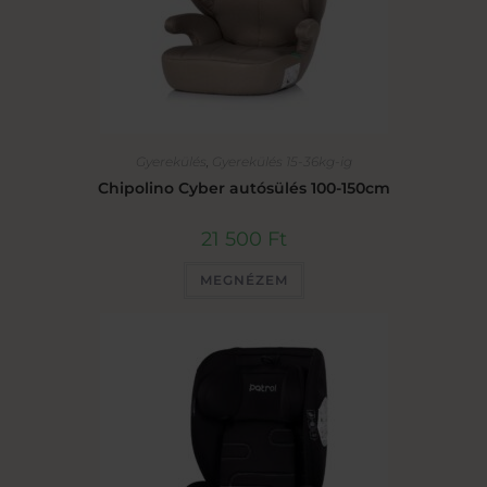
Gyerekülés
,
Gyerekülés 15-36kg-ig
Chipolino Cyber autósülés 100-150cm
21 500
Ft
MEGNÉZEM