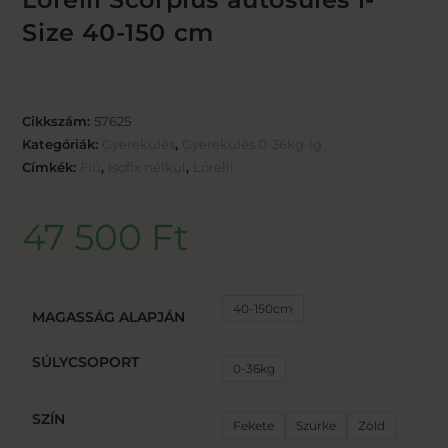
Size 40-150 cm
Cikkszám:
57625
Kategóriák:
Gyerekülés
,
Gyerekülés 0-36kg-ig
Címkék:
Fiú
,
Isofix nélkül
,
Lorelli
47 500
Ft
40-150cm
MAGASSÁG ALAPJÁN
SÚLYCSOPORT
0-36kg
SZÍN
Fekete
Szürke
Zöld