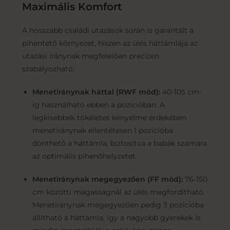
Maximális Komfort
A hosszabb családi utazások során is garantált a
pihentető környezet, hiszen az ülés háttámlája az
utazási iránynak megfelelően precízen
szabályozható:
Menetiránynak háttal (RWF mód):
40-105 cm-
ig használható ebben a pozícióban. A
legkisebbek tökéletes kényelme érdekében
menetiránynak ellentétesen 1 pozícióba
dönthető a háttámla, biztosítva a babák számára
az optimális pihenőhelyzetet.
Menetiránynak megegyezően (FF mód):
76-150
cm közötti magasságnál az ülés megfordítható.
Menetiránynak megegyezően pedig 3 pozícióba
állítható a háttámla, így a nagyobb gyerekek is