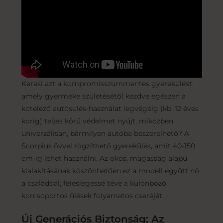
Keresi azt a kompromisszummentes gyerekülést,
amely gyermeke születésétől kezdve egészen a
kötelező autósülés-használat legvégéig (kb. 12 éves
korig) teljes körű védelmet nyújt, miközben
univerzálisan, bármilyen autóba beszerelhető? A
Scorpius övvel rögzíthető gyerekülés, amit 40-150
cm-ig lehet használni. Az okos, magasság alapú
kialakításának köszönhetően ez a modell együtt nő
a családdal, feleslegessé téve a különböző
korcsoportos ülések folyamatos cseréjét.
Új Generációs Biztonság: Az