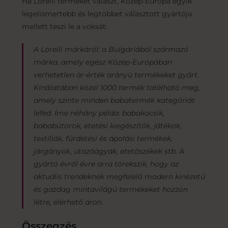
Ha Lorelli terméket választ, Közép-Európa egyik
legelismertebb és legtöbbet választott gyártója
mellett teszi le a voksát:
A Lorelli márkáról: a Bulgáriából származó
márka, amely egész Közép-Európában
verhetetlen ár-érték arányú termékeket gyárt.
Kínálatában közel 1000 termék található meg,
amely szinte minden babatermék kategóriát
lefed. Íme néhány példa: babakocsik,
bababútorok, etetési kiegészítők, játékok,
textíliák, fürdetési és ápolási termékek,
járgányok, utazóágyak, etetőszékek stb. A
gyártó évről évre arra törekszik, hogy az
aktuális trendeknek megfelelő modern kinézetű
és gazdag mintavilágú termékeket hozzon
létre, elérhető áron.
Összegzés