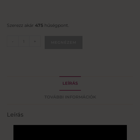
Szerezz akár
475
hűségpont.
-
+
MEGNÉZEM
LEÍRÁS
TOVÁBBI INFORMÁCIÓK
Leírás