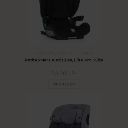
Gyerekülés
,
Gyerekülés 15-36kg-ig
Petite&Mars Autósülés, Elite Pro i-Size
50 000
Ft
MEGNÉZEM