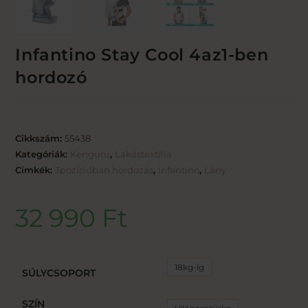
Infantino Stay Cool 4az1-ben
hordozó
Cikkszám:
55438
Kategóriák:
Kenguru
,
Lakástextília
Címkék:
3pozícióban hordozás
,
Infantino
,
Lány
32 990
Ft
18kg-ig
SÚLYCSOPORT
SZÍN