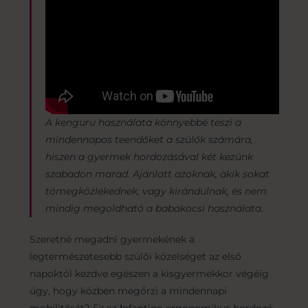
A kenguru használata könnyebbé teszi
a
mindennapos teendőket a szülők számára,
hiszen a gyermek hordozásával két kezünk
szabadon marad. Ajánlott azoknak, akik sokat
tömegközlekednek, vagy kirándulnak, és nem
mindig megoldható a babakocsi használat
a.
Szeretné megadni gyermekének a
legtermészetesebb szülői közelséget az első
napoktól kezdve egészen a kisgyermekkor végéig
úgy, hogy közben megőrzi a mindennapi