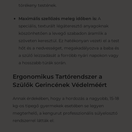
törékeny testének.
Maximális szellőzés meleg időben is:
A
speciális, texturált légáteresztő anyagoknak
köszönhetően a levegő szabadon áramlik a
szöveten keresztül. Ez hatékonyan vezeti el a test
hőt és a nedvességet, megakadályozva a baba és
a szülő leizzadását a forróbb nyári napokon vagy
a hosszabb túrák során.
Ergonomikus Tartórendszer a
Szülők Gerincének Védelméért
Annak érdekében, hogy a hordozás a nagyobb, 15-18
kg-os tipegő gyermekek esetében se legyen
megterhelő, a kengurut professzionális súlyelosztó
rendszerrel látták el: