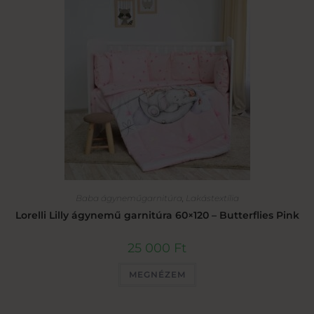
Baba ágyneműgarnitúra
,
Lakástextília
Lorelli Lilly ágynemű garnitúra 60×120 – Butterflies Pink
25 000
Ft
MEGNÉZEM