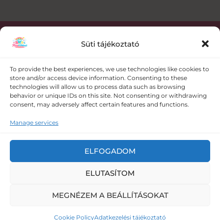
Süti tájékoztató
Kapcsolat
To provide the best experiences, we use technologies like cookies to
store and/or access device information. Consenting to these
+36 30 358 0986
technologies will allow us to process data such as browsing
behavior or unique IDs on this site. Not consenting or withdrawing
consent, may adversely affect certain features and functions.
meseruhazat@gmail.com
Manage services
5008 Szolnok Vörösmező utca 109.
ELFOGADOM
ELUTASÍTOM
Copyright © 2026 Meseruházat - baba ruha és baba
felszerelés webáruház |
Adatkezelési tájékoztató
|
Általános
MEGNÉZEM A BEÁLLÍTÁSOKAT
Szerződési Feltételek
Cookie Policy
Adatkezelési tájékoztató