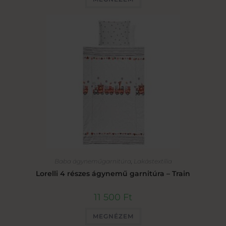
Baba ágyneműgarnitúra
,
Lakástextília
Lorelli 4 részes ágynemű garnitúra – Train
11 500
Ft
MEGNÉZEM