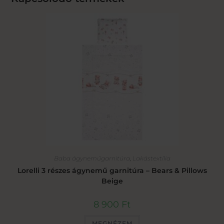
Baba ágyneműgarnitúra
,
Lakástextília
Lorelli 3 részes ágynemű garnitúra – Bears & Pillows
Beige
8 900
Ft
MEGNÉZEM