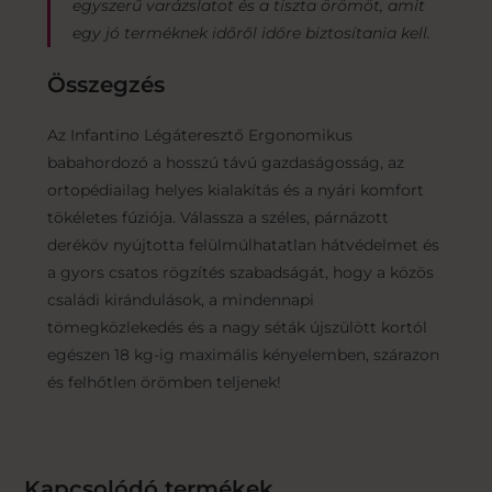
egyszerű varázslatot és a tiszta örömöt, amit
egy jó terméknek időről időre biztosítania kell.
Összegzés
Az Infantino Légáteresztő Ergonomikus
babahordozó a hosszú távú gazdaságosság, az
ortopédiailag helyes kialakítás és a nyári komfort
tökéletes fúziója. Válassza a széles, párnázott
deréköv nyújtotta felülmúlhatatlan hátvédelmet és
a gyors csatos rögzítés szabadságát, hogy a közös
családi kirándulások, a mindennapi
tömegközlekedés és a nagy séták újszülött kortól
egészen 18 kg-ig maximális kényelemben, szárazon
és felhőtlen örömben teljenek!
Kapcsolódó termékek