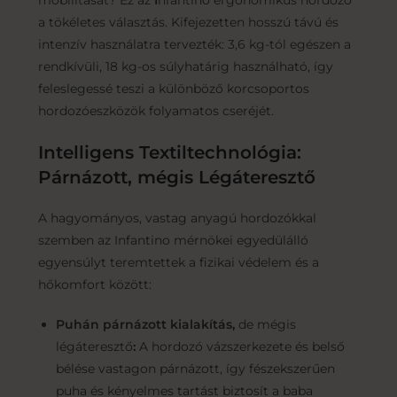
mobilitását? Ez az
I
nfantino ergonomikus hordozó
a tökéletes választás. Kifejezetten hosszú távú és
intenzív használatra tervezték: 3,6 kg-tól egészen a
rendkívüli, 18 kg-os súlyhatárig használható, így
feleslegessé teszi a különböző korcsoportos
hordozóeszközök folyamatos cseréjét.
Intelligens Textiltechnológia:
Párnázott, mégis Légáteresztő
A hagyományos, vastag anyagú hordozókkal
szemben az Infantino mérnökei egyedülálló
egyensúlyt teremtettek a fizikai védelem és a
hőkomfort között:
Puhán párnázott kialakítás,
de mégis
légáteresztő
:
A hordozó vázszerkezete és belső
bélése vastagon párnázott, így fészekszerűen
puha és kényelmes tartást biztosít a baba