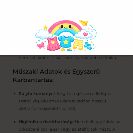
magabiztosan elvégezhető.
Elöl kis zseb található:
Egy könnyen elérhető,
praktikus tárolózseb kapott helyet a hordozó
elején, ahová kényelmesen elrejtheti a
legfontosabb apróságokat, mint a cumit,
zsebkendőt, telefont vagy a lakáskulcsot – így
nem kell külön táskát vinnie a rövidebb sétákra.
Műszaki Adatok és Egyszerű
Karbantartás:
Súlytartomány:
3,6 kg-tól egészen a 18 kg-os
testsúlyig alkalmas (kiemelkedően hosszú
élettartam újszülött kortól).
Higiénikus tisztíthatóság:
Nem kell aggódnia az
útközbeni por, a sár vagy az ételfoltok miatt. A