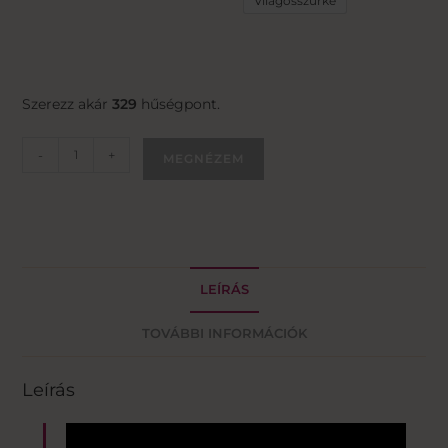
Világosszürke
Szerezz akár
329
hűségpont.
-
+
MEGNÉZEM
LEÍRÁS
TOVÁBBI INFORMÁCIÓK
Leírás