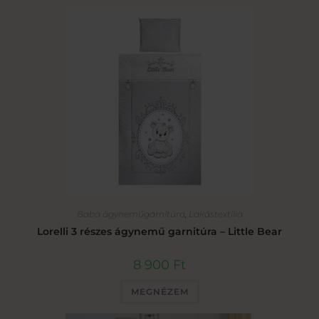
Baba ágyneműgarnitúra
,
Lakástextília
Lorelli 3 részes ágynemű garnitúra – Little Bear
8 900
Ft
MEGNÉZEM