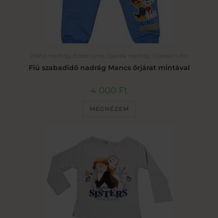
Baba nadrág
,
Baba ruha
,
Gyerek nadrág
,
Gyerek ruha
Fiú szabadidő nadrág Mancs őrjárat mintával
4 000
Ft
MEGNÉZEM