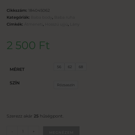
Cikkszám:
184045062
Kategóriák:
Baba body
,
Baba ruha
Címkék:
Átmeneti
,
Hosszú ujjú
,
Lány
2 500
Ft
56
62
68
MÉRET
SZÍN
Rózsaszín
Szerezz akár
25
hűségpont.
-
+
MEGNÉZEM