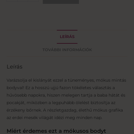
LEÍRÁS
TOVÁBBI INFORMÁCIÓK
Leírás
Varázsolja el kislányát ezzel a tüneményes, mókus mintás
bodyval! Ez a hosszú ujjú fazon tökéletes választás a
hűvösebb napokra, hiszen melegen tartja a baba hátát és
pocakját, miközben a legpuhább ölelést biztosítja az
érzékeny bőrnek. A részletgazdag, élethű mókus grafika
az erdei mesék világát idézi meg minden nap.
Miért érdemes ezt a mókusos bodyt