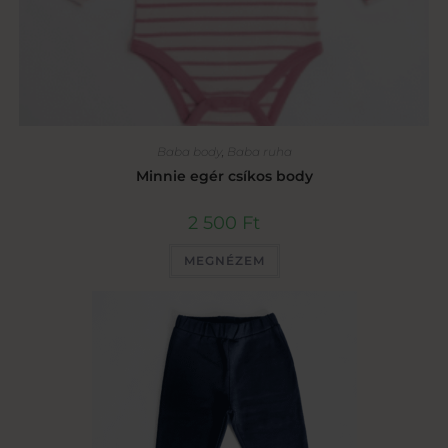
Baba body
,
Baba ruha
Minnie egér csíkos body
2 500
Ft
MEGNÉZEM