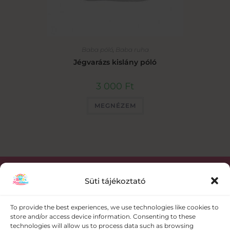
Baba póló
,
Baba ruha
Jégvarázs kislány póló
3 000
Ft
MEGNÉZEM
Süti tájékoztató
Kapcsolat
To provide the best experiences, we use technologies like cookies to
store and/or access device information. Consenting to these
+36 30 358 0986
technologies will allow us to process data such as browsing