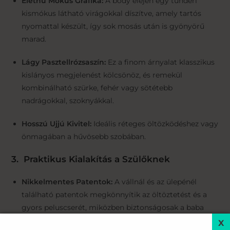
Élethű Mókus Grafika:
A body elején egy tündéri
kismókus látható virágokkal díszítve, amely tartós
nyomattal készült, így sok mosás után is gyönyörű
marad.
Lágy Pasztellrózsaszín:
Ez a finom árnyalat klasszikus
kislányos megjelenést kölcsönöz, és remekül
kombinálható szürke, fehér vagy sötétebb
nadrágokkal, szoknyákkal.
Hosszú Ujjú Kivitel:
Ideális réteges öltözködéshez vagy
önmagában a hűvösebb szobában.
3. Praktikus Kialakítás a Szülőknek
Nikkelmentes Patentok:
A vállnál és az ülepénél
található patentok megkönnyítik az öltöztetést és a
gyors peluscserét, miközben biztonságosak a baba
számára.