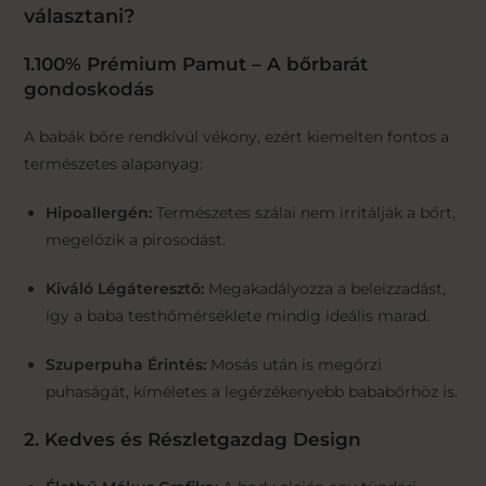
választani?
1.100% Prémium Pamut – A bőrbarát
gondoskodás
A babák bőre rendkívül vékony, ezért kiemelten fontos a
természetes alapanyag:
Hipoallergén:
Természetes szálai nem irritálják a bőrt,
megelőzik a pirosodást.
Kiváló Légáteresztő:
Megakadályozza a beleizzadást,
így a baba testhőmérséklete mindig ideális marad.
Szuperpuha Érintés:
Mosás után is megőrzi
puhaságát, kíméletes a legérzékenyebb bababőrhöz is.
2. Kedves és Részletgazdag Design