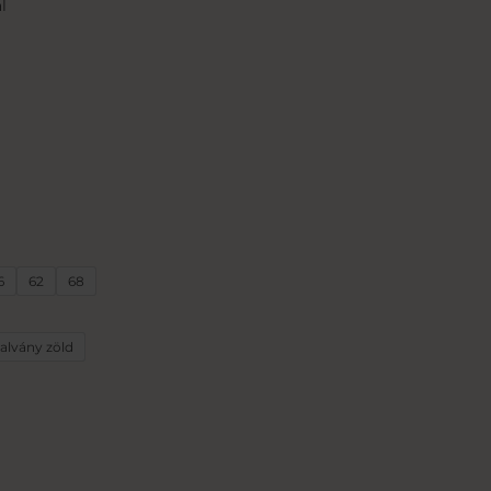
l
6
62
68
alvány zöld