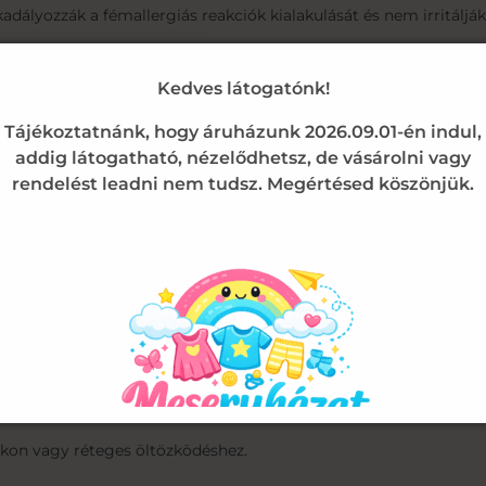
ályozzák a fémallergiás reakciók kialakulását és nem irritálják 
lyezett patentok segítségével az öltöztetés és a peluscsere gyor
Kedves látogatónk!
puhaság
Tájékoztatnánk, hogy áruházunk 2026.09.01-én indul,
addig látogatható, nézelődhetsz, de vásárolni vagy
t, amely selymes tapintást biztosít a baba bőrének.
rendelést leadni nem tudsz. Megértésed köszönjük.
ndig komfortosan érezheti magát.
ok mosás után is megőrzi alakját és rugalmasságát.
trált, mosolygós zöld hernyó látható egy levélen pihenve.
x választás, kisfiúknak és kislányoknak egyaránt remekül áll.
pokon vagy réteges öltözködéshez.