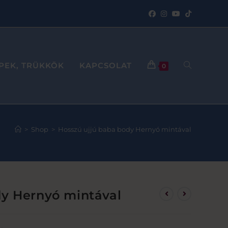
PPEK, TRÜKKÖK
KAPCSOLAT
0
>
Shop
>
Hosszú ujjú baba body Hernyó mintával
dy Hernyó mintával