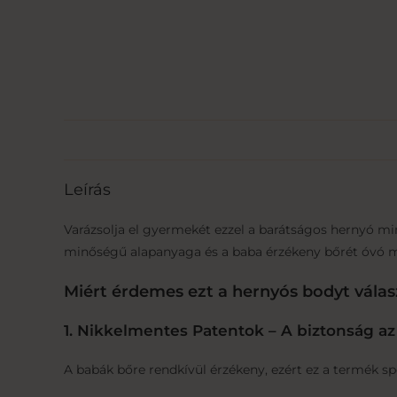
Leírás
Varázsolja el gyermekét ezzel a barátságos hernyó m
minőségű alapanyaga és a baba érzékeny bőrét óvó meg
Miért érdemes ezt a hernyós bodyt válas
1. Nikkelmentes Patentok – A biztonság az
A babák bőre rendkívül érzékeny, ezért ez a termék spe