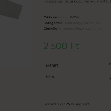
Hosszú ujjú baba body Hernyó mintáva
Cikkszám:
851006056
Kategóriák:
Baba body
,
Baba ruha
Címkék:
Átmeneti
,
Fiú
,
Hosszú ujjú
2 500
Ft
5
MÉRET
SZÍN
H
Szerezz akár
25
hűségpont.