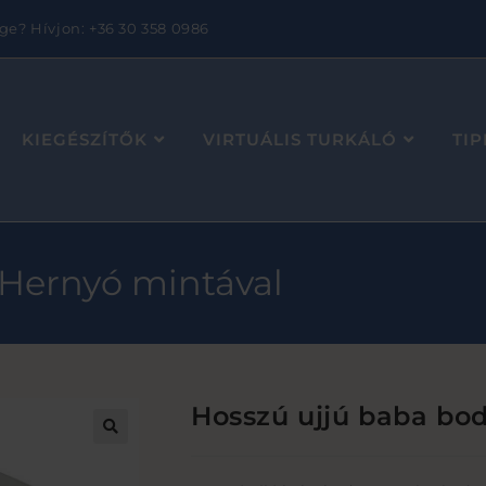
ge? Hívjon: +36 30 358 0986
KIEGÉSZÍTŐK
VIRTUÁLIS TURKÁLÓ
TI
 Hernyó mintával
Hosszú ujjú baba bo
🔍