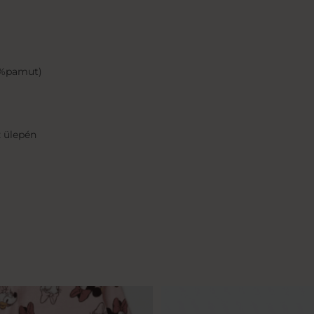
0%pamut)
z ülepén