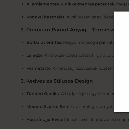
Allergiamentes
: A
nikkelmentes patentok
megakad
Könnyű használat
: A vállrészen és az ülepén elhe
2. Prémium Pamut Anyag – Természetes 
Bőrbarát érintés
: Magas minőségű pamutból készül
Lélegző
: Kiváló szellőzést biztosít, így a baba mi
Formatartó
: A minőségi szövésnek köszönhetően s
3. Kedves és Stílusos Design
Tündéri Grafika
: A body elején egy élethűen illusz
Modern Szürke Szín
: Ez a semleges árnyalat unise
Hosszú Ujjú Kivitel
: Ideális viselet a hűvösebb na