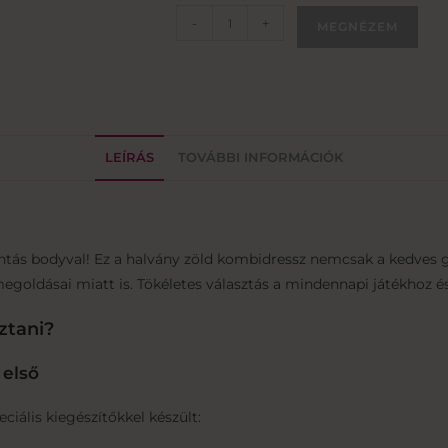
-
+
MEGNÉZEM
LEÍRÁS
TOVÁBBI INFORMÁCIÓK
intás bodyval! Ez a halvány zöld kombidressz nemcsak a kedves 
oldásai miatt is. Tökéletes választás a mindennapi játékhoz és
ztani?
 első
ciális kiegészítőkkel készült: