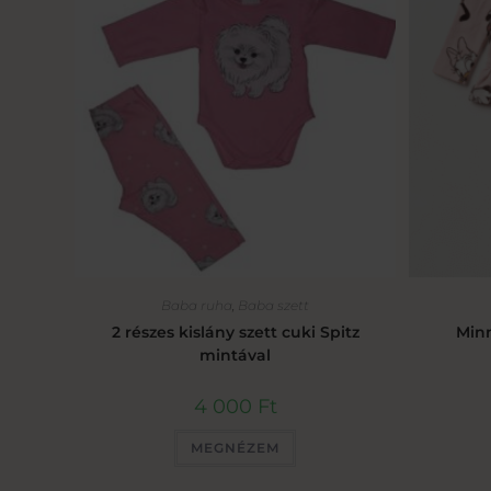
Baba ruha
,
Baba szett
2 részes kislány szett cuki Spitz
Minn
mintával
4 000
Ft
MEGNÉZEM