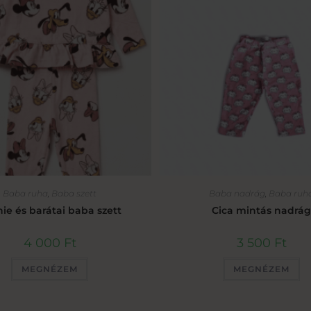
Baba ruha
,
Baba szett
Baba nadrág
,
Baba ruh
ie és barátai baba szett
Cica mintás nadrág
4 000
Ft
3 500
Ft
MEGNÉZEM
MEGNÉZEM