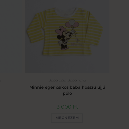
a
Baba póló
,
Baba ruha
Minnie egér csíkos baba hosszú ujjú
póló
3 000
Ft
MEGNÉZEM