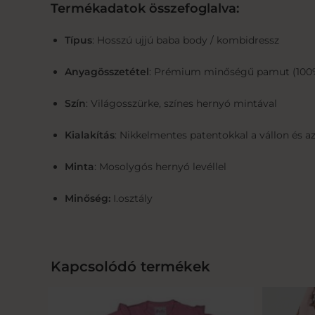
Termékadatok összefoglalva:
Típus
: Hosszú ujjú baba body / kombidressz
Anyagösszetétel
: Prémium minőségű pamut (10
Szín
: Világosszürke, színes hernyó mintával
Kialakítás
: Nikkelmentes patentokkal a vállon és a
Minta
: Mosolygós hernyó levéllel
Minőség:
I.osztály
Kapcsolódó termékek