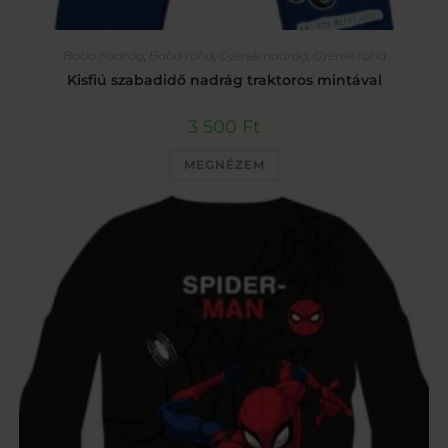
Baba nadrág
,
Baba ruha
,
Gyerek nadrág
,
Gyerek ruha
Kisfiú szabadidő nadrág traktoros mintával
3 500
Ft
MEGNÉZEM