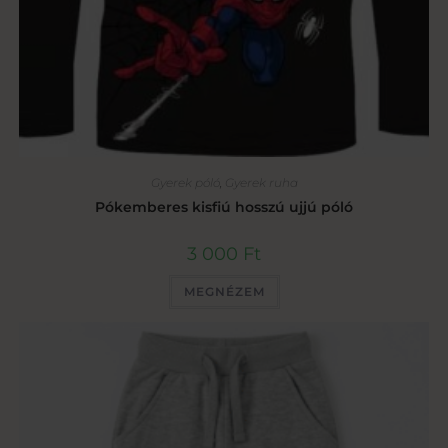
Gyerek póló
,
Gyerek ruha
Pókemberes kisfiú hosszú ujjú póló
3 000
Ft
MEGNÉZEM