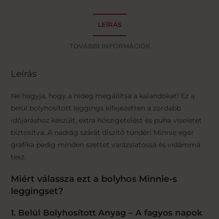
LEÍRÁS
TOVÁBBI INFORMÁCIÓK
Leírás
Ne hagyja, hogy a hideg megállítsa a kalandokat! Ez a
belül bolyhosított leggings kifejezetten a zordabb
időjáráshoz készült, extra hőszigetelést és puha viseletet
biztosítva. A nadrág szárát díszítő tündéri Minnie egér
grafika pedig minden szettet varázslatossá és vidámmá
tesz.
Miért válassza ezt a bolyhos Minnie-s
leggingset?
1. Belül Bolyhosított Anyag – A fagyos napok