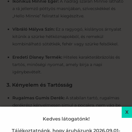
Ikonikus Minnie Egér:
A nadrág szárán Minnie látható
a rá jellemző pöttyös masnijában, szívecskékkel és
„Hello Minnie” felirattal kiegészítve.
Vibráló Mályva Szín:
Ez a ragyogó, kislányos árnyalat
kitűnik a szürke hétköznapokból, és remekül
kombinálható sötétkék, fehér vagy szürke felsőkkel.
Eredeti Disney Termék:
Hiteles karakterábrázolás és
tartós, minőségi nyomat, amely bírja a napi
igénybevételt.
3. Kényelem és Tartósság
Rugalmas Gumis Derék:
A stabilan tartó, rugalmas
derékrész kényelmesen simul a pocakra, nem vág be,
és segíti az önálló öltözködést.
Kedves látogatónk!
Formatartó rugalmasság:
Az elasztán tartalom
Tájékoztatnánk, hogy áruházunk 2026.09.01-