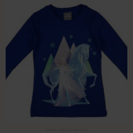
Gyerek póló
,
Gyerek ruha