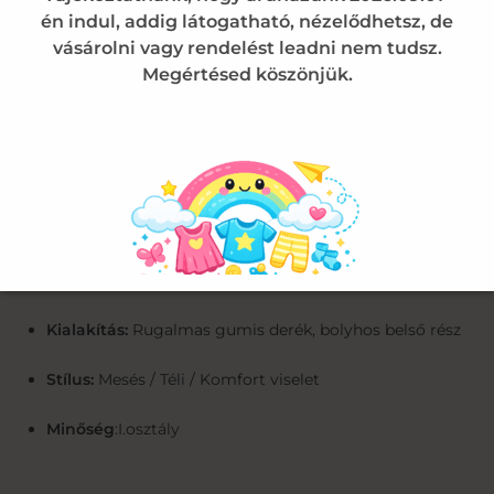
gondoskodik róla, hogy a nadrág megőrizze alakját, és
én indul, addig látogatható, nézelődhetsz, de
ne nyúljon ki a térdénél aktív mozgás közben sem.
vásárolni vagy rendelést leadni nem tudsz.
Megértésed köszönjük.
Termékadatok összefoglalva:
Típus:
Belül bolyhos (termál) kislány leggings
Anyagösszetétel:
90%pamut 10%elasztán
Szín:
Mályva / Élénk rózsaszín
Minta:
Eredeti Disney – Minnie Mouse
Kialakítás:
Rugalmas gumis derék, bolyhos belső rész
Stílus:
Mesés / Téli / Komfort viselet
Minőség
:I.osztály