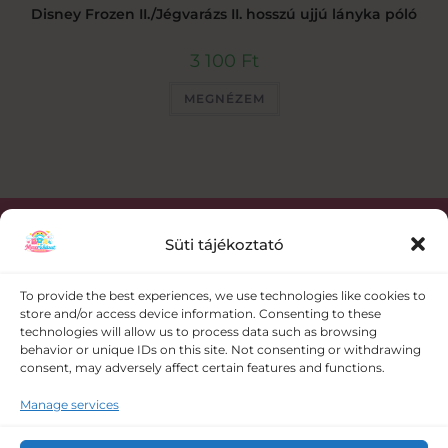
Disney Frozen II./Jégvarázs II. hosszú ujjú lányka póló
3 100
Ft
MEGNÉZEM
Süti tájékoztató
Kapcsolat
To provide the best experiences, we use technologies like cookies to
store and/or access device information. Consenting to these
+36 30 358 0986
technologies will allow us to process data such as browsing
behavior or unique IDs on this site. Not consenting or withdrawing
consent, may adversely affect certain features and functions.
meseruhazat@gmail.com
Manage services
5008 Szolnok Vörösmező utca 109.