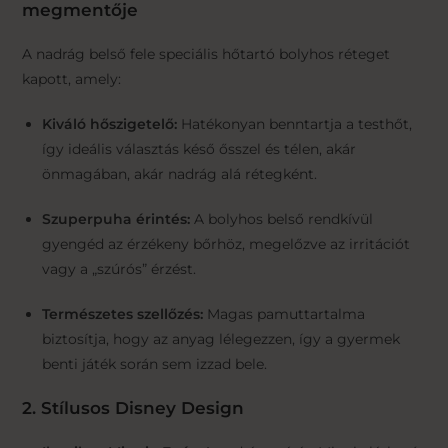
megmentője
A nadrág belső fele speciális hőtartó bolyhos réteget
kapott, amely:
Kiváló hőszigetelő:
Hatékonyan benntartja a testhőt,
így ideális választás késő ősszel és télen, akár
önmagában, akár nadrág alá rétegként.
Szuperpuha érintés:
A bolyhos belső rendkívül
gyengéd az érzékeny bőrhöz, megelőzve az irritációt
vagy a „szúrós” érzést.
Természetes szellőzés:
Magas pamuttartalma
biztosítja, hogy az anyag lélegezzen, így a gyermek
benti játék során sem izzad bele.
2. Stílusos Disney Design