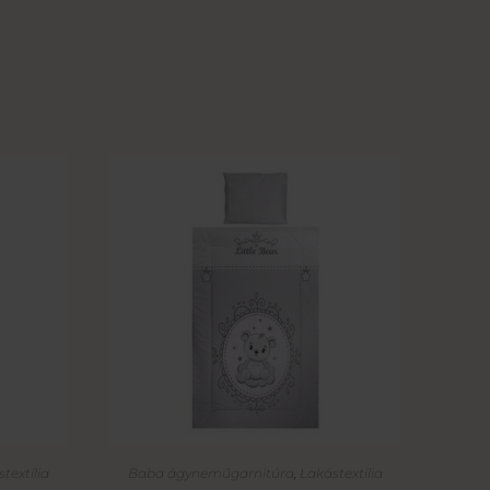
textília
Baba ágyneműgarnitúra
,
Lakástextília