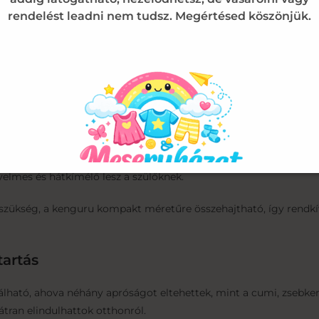
rendelést leadni nem tudsz. Megértésed köszönjük.
obb súlyú, nehezebb kisgyermekekhez (akár 20 kg-ig) a hosszú sé
tesíti a szülő első mozgásterét.
estreszabható Kényelem
szében 100% pamutból készült. Ez a prémium természetes textíl
 és megakadályozza az irritációt a melegebb napokon is.
nnyedén állítható a saját méreteitekre, és a baba folyamatos 
elmes és hátkímélő lesz a szülőknek.
szükség, a kenguru kompakt méretűre összehajtható, így rendkívül
tartás
lálható, ahova néhány apróságot eltehettek, mint a cumi, zsebkend
átran elindulhattok otthonról.