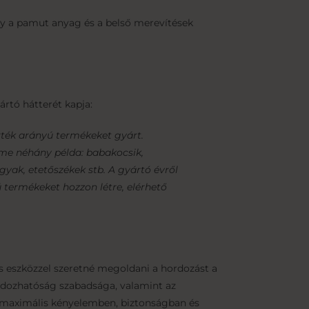
ogy a pamut anyag és a belső merevítések
rtó hátterét kapja:
rték arányú termékeket gyárt.
Íme néhány példa: babakocsik,
ágyak, etetőszékek stb. A gyártó évről
 termékeket hozzon létre, elérhető
s eszközzel szeretné megoldani a hordozást a
ordozhatóság szabadsága, valamint az
ők maximális kényelemben, biztonságban és