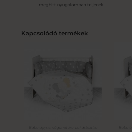
meghitt nyugalomban teljenek!
Kapcsolódó termékek
Baba ágyneműgarnitúra
,
Lakástextília
Baba á