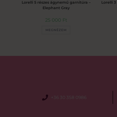
Lorelli 5 részes ágynemű garnitúra –
Lorelli 
Elephant Gray
25 000
Ft
MEGNÉZEM
+36 30 358 0986