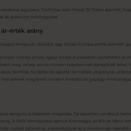
 rendkívül egyszerű. Tisztítása: kézi mosás 30 fokon ajánlott, h
kat és prémium minőségüket.
 ár-érték arány
nságos kengurut választja, egy Közép-Európa-szerte elismert gyá
származó márka, amely egész Közép-Európában verhetetlen ár-é
lható meg, amely szinte minden babatermék kategóriát lefed. 
tékok, textíliák, fürdetési és ápolási termékek, járgányok, utazó
lis trendeknek megfelelő modern kinézetű és gazdag mintavilágú
szos kenguru a tökéletes megoldás, ha egyetlen, rendkívül tartó
korig. A 100% természetes pamut finomsága, az elöl és hátul h
közös családi pillanatok, a kirándulások és a mindennapi teend