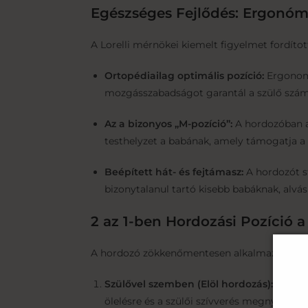
Egészséges Fejlődés: Ergonómi
A Lorelli mérnökei kiemelt figyelmet fordíto
Ortopédiailag optimális pozíció:
Ergonomi
mozgásszabadságot garantál a szülő szám
Az a bizonyos „M-pozíció”:
A hordozóban a 
testhelyzet a babának, amely támogatja a c
Beépített hát- és fejtámasz:
A hordozót st
bizonytalanul tartó kisebb babáknak, alvás
2 az 1-ben Hordozási Pozíció 
A hordozó zökkenőmentesen alkalmazkodik a g
Szülővel szemben (Elöl hordozás):
Ideális
ölelésre és a szülői szívverés megnyugtató