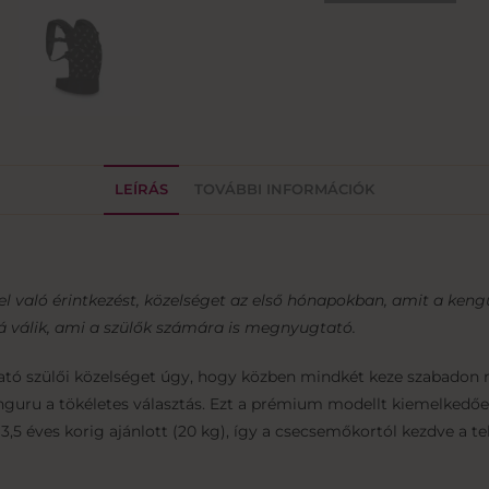
LEÍRÁS
TOVÁBBI INFORMÁCIÓK
el való érintkezést, közelséget az első hónapokban, amit a keng
 válik, ami a szülők számára is megnyugtató.
ó szülői közelséget úgy, hogy közben mindkét keze szabadon m
uru a tökéletes választás. Ezt a prémium modellt kiemelkedően 
3,5 éves korig ajánlott (20 kg), így a csecsemőkortól kezdve a t