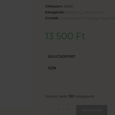
Cikkszám:
55680
Kategóriák:
Kenguru
,
Lakástextília
Címkék:
2pozícióban hordozás
,
Fiú
,
Lorell
13 500
Ft
SÚLYCSOPORT
SZÍN
Szerezz akár
135
hűségpont.
-
+
MEGNÉZEM