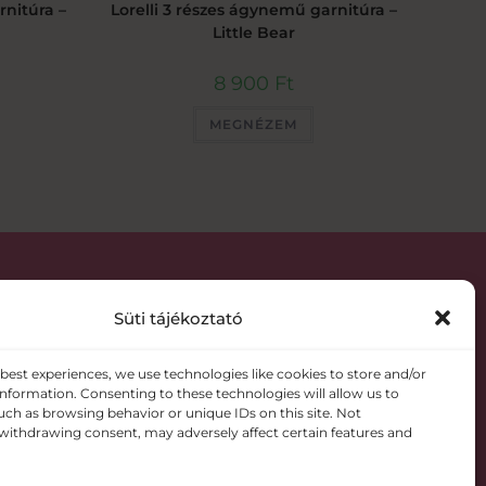
rnitúra –
Lorelli 3 részes ágynemű garnitúra –
Little Bear
8 900
Ft
MEGNÉZEM
Süti tájékoztató
 best experiences, we use technologies like cookies to store and/or
information. Consenting to these technologies will allow us to
8 Szolnok Vörösmező utca 109.
uch as browsing behavior or unique IDs on this site. Not
withdrawing consent, may adversely affect certain features and