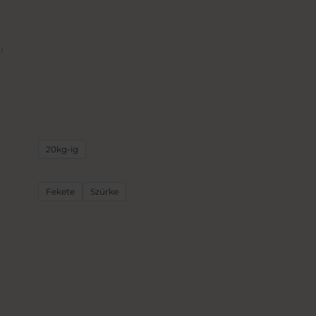
i
20kg-ig
Fekete
Szürke