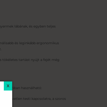
gyermek lábának, és egyben teljes
timálisabb és leginkább ergonomikus
.
s tökéletes tartást nyújt a fejét még
e pozícióban használható:
 a közvetlen testi kapcsolatra, a szoros