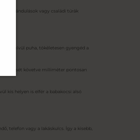
ták, kirándulások vagy családi túrák
ia rendkívül puha, tökéletesen gyengéd a
növekedését követve milliméter pontosan
 kis helyen is elfér a babakocsi alsó
ő, telefon vagy a lakáskulcs. Így a kisebb,