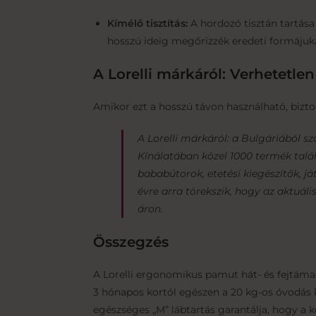
Kímélő tisztítás:
A hordozó tisztán tartása
hosszú ideig megőrizzék eredeti formáju
A Lorelli márkáról: Verhetetlen
Amikor ezt a hosszú távon használható, bizto
A Lorelli márkáról: a Bulgáriából 
Kínálatában közel 1000 termék talá
bababútorok, etetési kiegészítők, já
évre arra törekszik, hogy az aktuá
áron.
Összegzés
A Lorelli ergonomikus pamut hát- és fejtáma
3 hónapos kortól egészen a 20 kg-os óvodás 
egészséges „M” lábtartás garantálja, hogy a 