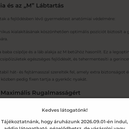
a és az „M” Lábtartás
ttak a fejlődésben lévő gyermektest anatómiai védelmére:
kus kialakításának köszönhetően optimális pozíciót biztosít a 
ára.
baba csípője és a láb alakja az M betűhöz hasonlít. Ez a legop
sípőízületek egészséges fejlődését, és tehermentesíti a gerincet
abil hát- és fejtámasszal szerelték fel, amely extra biztonságot é
 közben pedig fixen tartja a gyerkőc nyakát.
a Maximális Rugalmasságért
yermek életkorához, súlyához és a séták hosszához, így kétfél
Kedves látogatónk!
 a korai időszakban, amikor a babának a legnagyobb szüksége van
Tájékoztatnánk, hogy áruházunk 2026.09.01-én indul,
 ritmusára.
addig látogatható, nézelődhetsz, de vásárolni vagy