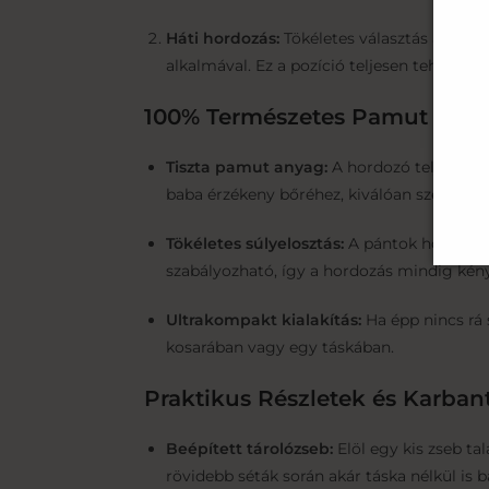
Háti hordozás:
Tökéletes választás a nagy
alkalmával. Ez a pozíció teljesen tehermen
100% Természetes Pamut és T
Tiszta pamut anyag:
A hordozó teljes egé
baba érzékeny bőréhez, kiválóan szellőzik
Tökéletes súlyelosztás:
A pántok hossza kö
szabályozható, így a hordozás mindig kény
Ultrakompakt kialakítás:
Ha épp nincs rá 
kosarában vagy egy táskában.
Praktikus Részletek és Karban
Beépített tárolózseb:
Elöl egy kis zseb ta
rövidebb séták során akár táska nélkül is b