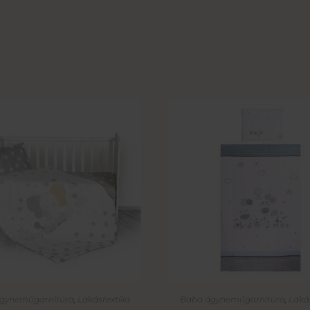
gyneműgarnitúra
,
Lakástextília
Baba ágyneműgarnitúra
,
Lakás