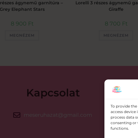
3 részes ágynemű garnitúra –
Lorelli 3 részes ágynemű ga
Grey Elephant Stars
Giraffe
8 900
Ft
8 700
Ft
MEGNÉZEM
MEGNÉZEM
Kapcsolat
To provide the
access device 
meseruhazat@gmail.com
500
process data s
consenting or 
functions.