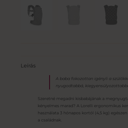
Leírás
A baba fokozottan igényli a szülőkk
nyugodtabbá, kiegyensúlyozottabbá
Szeretné megadni kisbabájának a megnyugtat
kényelmes marad? A Lorelli ergonomikus keng
használata 3 hónapos kortól (4,5 kg) egészen 
a családnak.